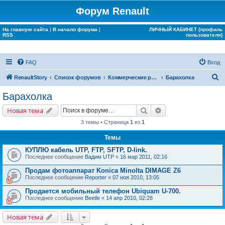
Форум Renault
На главную сайта
|
В начало форума
|
ЛИЧНЫЙ КАБИНЕТ (профиль
RSS
пользователя)
FAQ
Вход
П
RenaultStory
Список форумов
Коммерческие разделы
Барахолка
о
Барахолка
и
Поиск
Расширенный поис
Новая тема
с
3 темы • Страница
1
из
1
к
Темы
КУПЛЮ кабель UTP, FTP, SFTP, D-link.
Последнее сообщение
Вадим UTP
«
16 мар 2011, 02:16
Продам фотоаппарат Konica Minolta DIMAGE Z6
Последнее сообщение
Reporter
«
07 ноя 2010, 13:05
Продается мобильный телефон Ubiquam U-700.
Последнее сообщение
Beetle
«
14 апр 2010, 02:28
Новая тема