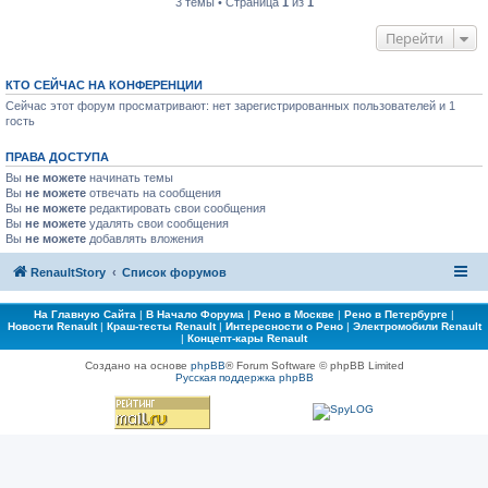
3 темы • Страница
1
из
1
Перейти
КТО СЕЙЧАС НА КОНФЕРЕНЦИИ
Сейчас этот форум просматривают: нет зарегистрированных пользователей и 1
гость
ПРАВА ДОСТУПА
Вы
не можете
начинать темы
Вы
не можете
отвечать на сообщения
Вы
не можете
редактировать свои сообщения
Вы
не можете
удалять свои сообщения
Вы
не можете
добавлять вложения
RenaultStory
Список форумов
На Главную Сайта
|
В Начало Форума
|
Рено в Москве
|
Рено в Петербурге
|
Новости Renault
|
Краш-тесты Renault
|
Интересности о Рено
|
Электромобили Renault
|
Концепт-кары Renault
Создано на основе
phpBB
® Forum Software © phpBB Limited
Русская поддержка phpBB