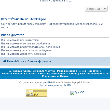
3 темы • Страница
1
из
1
Перейти
КТО СЕЙЧАС НА КОНФЕРЕНЦИИ
Сейчас этот форум просматривают: нет зарегистрированных пользователей и 2
гостя
ПРАВА ДОСТУПА
Вы
не можете
начинать темы
Вы
не можете
отвечать на сообщения
Вы
не можете
редактировать свои сообщения
Вы
не можете
удалять свои сообщения
Вы
не можете
добавлять вложения
RenaultStory
Список форумов
На Главную Сайта
|
В Начало Форума
|
Рено в Москве
|
Рено в Петербурге
|
Новости Renault
|
Краш-тесты Renault
|
Интересности о Рено
|
Электромобили Renault
|
Концепт-кары Renault
Создано на основе
phpBB
® Forum Software © phpBB Limited
Русская поддержка phpBB