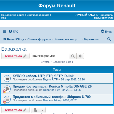
Форум Renault
На главную сайта
|
В начало форума
|
ЛИЧНЫЙ КАБИНЕТ (профиль
RSS
пользователя)
FAQ
Вход
П
RenaultStory
Список форумов
Коммерческие разделы
Барахолка
о
Барахолка
и
Поиск
Расширенный поис
Новая тема
с
3 темы • Страница
1
из
1
к
Темы
КУПЛЮ кабель UTP, FTP, SFTP, D-link.
Последнее сообщение
Вадим UTP
«
16 мар 2011, 02:16
Продам фотоаппарат Konica Minolta DIMAGE Z6
Последнее сообщение
Reporter
«
07 ноя 2010, 13:05
Продается мобильный телефон Ubiquam U-700.
Последнее сообщение
Beetle
«
14 апр 2010, 02:28
Новая тема