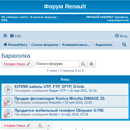
Форум Renault
На главную сайта
|
В начало форума
|
ЛИЧНЫЙ КАБИНЕТ (профиль
RSS
пользователя)
FAQ
Вход
П
RenaultStory
Список форумов
Коммерческие разделы
Барахолка
о
Барахолка
и
Поиск
Расширенный поис
Новая тема
с
3 темы • Страница
1
из
1
к
Темы
КУПЛЮ кабель UTP, FTP, SFTP, D-link.
Последнее сообщение
Вадим UTP
«
16 мар 2011, 02:16
Продам фотоаппарат Konica Minolta DIMAGE Z6
Последнее сообщение
Reporter
«
07 ноя 2010, 13:05
Продается мобильный телефон Ubiquam U-700.
Последнее сообщение
Beetle
«
14 апр 2010, 02:28
Новая тема