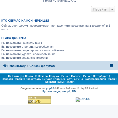
3 темы • Страница
1
из
1
Перейти
КТО СЕЙЧАС НА КОНФЕРЕНЦИИ
Сейчас этот форум просматривают: нет зарегистрированных пользователей и 1
гость
ПРАВА ДОСТУПА
Вы
не можете
начинать темы
Вы
не можете
отвечать на сообщения
Вы
не можете
редактировать свои сообщения
Вы
не можете
удалять свои сообщения
Вы
не можете
добавлять вложения
RenaultStory
Список форумов
На Главную Сайта
|
В Начало Форума
|
Рено в Москве
|
Рено в Петербурге
|
Новости Renault
|
Краш-тесты Renault
|
Интересности о Рено
|
Электромобили Renault
|
Концепт-кары Renault
Создано на основе
phpBB
® Forum Software © phpBB Limited
Русская поддержка phpBB