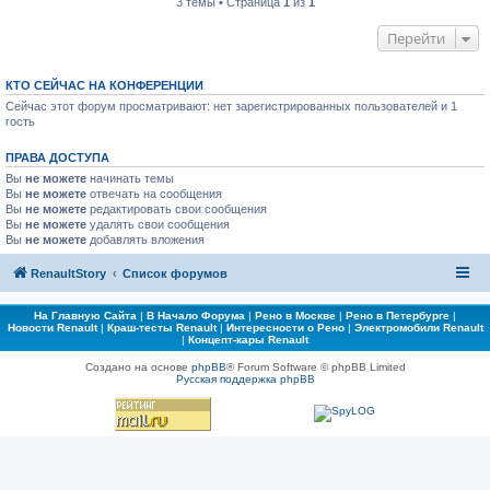
3 темы • Страница
1
из
1
Перейти
КТО СЕЙЧАС НА КОНФЕРЕНЦИИ
Сейчас этот форум просматривают: нет зарегистрированных пользователей и 1
гость
ПРАВА ДОСТУПА
Вы
не можете
начинать темы
Вы
не можете
отвечать на сообщения
Вы
не можете
редактировать свои сообщения
Вы
не можете
удалять свои сообщения
Вы
не можете
добавлять вложения
RenaultStory
Список форумов
На Главную Сайта
|
В Начало Форума
|
Рено в Москве
|
Рено в Петербурге
|
Новости Renault
|
Краш-тесты Renault
|
Интересности о Рено
|
Электромобили Renault
|
Концепт-кары Renault
Создано на основе
phpBB
® Forum Software © phpBB Limited
Русская поддержка phpBB