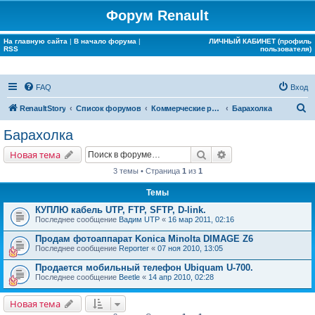
Форум Renault
На главную сайта
|
В начало форума
|
ЛИЧНЫЙ КАБИНЕТ (профиль
RSS
пользователя)
FAQ
Вход
П
RenaultStory
Список форумов
Коммерческие разделы
Барахолка
о
Барахолка
и
Поиск
Расширенный поис
Новая тема
с
3 темы • Страница
1
из
1
к
Темы
КУПЛЮ кабель UTP, FTP, SFTP, D-link.
Последнее сообщение
Вадим UTP
«
16 мар 2011, 02:16
Продам фотоаппарат Konica Minolta DIMAGE Z6
Последнее сообщение
Reporter
«
07 ноя 2010, 13:05
Продается мобильный телефон Ubiquam U-700.
Последнее сообщение
Beetle
«
14 апр 2010, 02:28
Новая тема