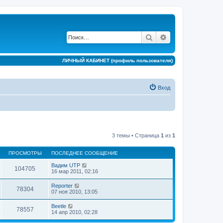
Поиск
Расширенный по
ЛИЧНЫЙ КАБИНЕТ (профиль пользователя)
Вход
3 темы • Страница
1
из
1
ПРОСМОТРЫ
ПОСЛЕДНЕЕ СООБЩЕНИЕ
Вадим UTP
104705
16 мар 2011, 02:16
Reporter
78304
07 ноя 2010, 13:05
Beetle
78557
14 апр 2010, 02:28