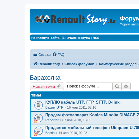
Форум
Форум авто
На главную сайта
|
В начало форума
|
RSS
Ссылки
FAQ
RenaultStory
Список форумов
Коммерческие раздел
Барахолка
Поиск
Расш
Новая тема
ТЕМЫ
КУПЛЮ кабель UTP, FTP, SFTP, D-link.
Вадим UTP
» 16 мар 2011, 02:16
Продам фотоаппарат Konica Minolta DIMAGE 
Reporter
» 07 ноя 2010, 13:05
Продается мобильный телефон Ubiquam U-70
Beetle
» 14 апр 2010, 02:28