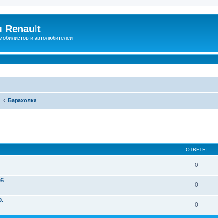
 Renault
мобилистов и автолюбителей
ы
Барахолка
иренный поиск
ОТВЕТЫ
0
Z6
0
0.
0