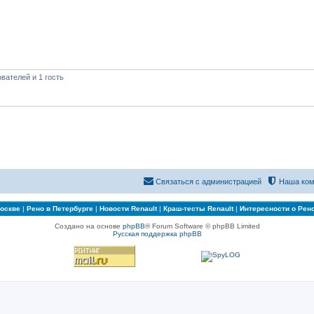
вателей и 1 гость
Связаться с администрацией
Наша ком
Москве
|
Рено в Петербурге
|
Новости Renault
|
Краш-тесты Renault
|
Интересности о Рен
Создано на основе
phpBB
® Forum Software © phpBB Limited
Русская поддержка phpBB