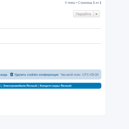
3 темы • Страница
1
из
1
Перейти
анда
Удалить cookies конференции
Часовой пояс:
UTC+05:00
о
|
Электромобили Renault
|
Концепт-кары Renault