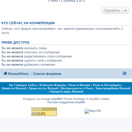
3 темы • Страница
1
из
1
Перейти
КТО СЕЙЧАС НА КОНФЕРЕНЦИИ
Сейчас этот форум просматривают: нет зарегистрированных пользователей и 1
гость
ПРАВА ДОСТУПА
Вы
не можете
начинать темы
Вы
не можете
отвечать на сообщения
Вы
не можете
редактировать свои сообщения
Вы
не можете
удалять свои сообщения
Вы
не можете
добавлять вложения
RenaultStory
Список форумов
На Главную Сайта
|
В Начало Форума
|
Рено в Москве
|
Рено в Петербурге
|
Новости Renault
|
Краш-тесты Renault
|
Интересности о Рено
|
Электромобили Renault
|
Концепт-кары Renault
Создано на основе
phpBB
® Forum Software © phpBB Limited
Русская поддержка phpBB