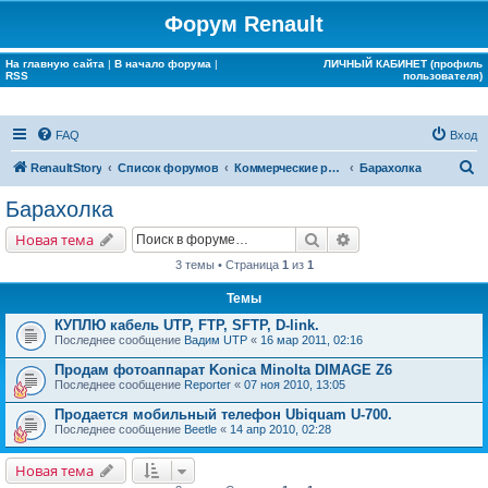
Форум Renault
На главную сайта
|
В начало форума
|
ЛИЧНЫЙ КАБИНЕТ (профиль
RSS
пользователя)
FAQ
Вход
П
RenaultStory
Список форумов
Коммерческие разделы
Барахолка
о
Барахолка
и
Поиск
Расширенный поис
Новая тема
с
3 темы • Страница
1
из
1
к
Темы
КУПЛЮ кабель UTP, FTP, SFTP, D-link.
Последнее сообщение
Вадим UTP
«
16 мар 2011, 02:16
Продам фотоаппарат Konica Minolta DIMAGE Z6
Последнее сообщение
Reporter
«
07 ноя 2010, 13:05
Продается мобильный телефон Ubiquam U-700.
Последнее сообщение
Beetle
«
14 апр 2010, 02:28
Новая тема