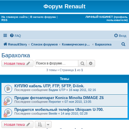
Форум Renault
На главную сайта
|
В начало форума
|
ЛИЧНЫЙ КАБИНЕТ (профиль
RSS
пользователя)
FAQ
Вход
П
RenaultStory
Список форумов
Коммерческие разделы
Барахолка
о
Барахолка
и
Поиск
Расширенный поис
Новая тема
с
3 темы • Страница
1
из
1
к
Темы
КУПЛЮ кабель UTP, FTP, SFTP, D-link.
Последнее сообщение
Вадим UTP
«
16 мар 2011, 02:16
Продам фотоаппарат Konica Minolta DIMAGE Z6
Последнее сообщение
Reporter
«
07 ноя 2010, 13:05
Продается мобильный телефон Ubiquam U-700.
Последнее сообщение
Beetle
«
14 апр 2010, 02:28
Новая тема