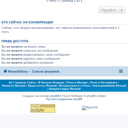
3 темы • Страница
1
из
1
Перейти
КТО СЕЙЧАС НА КОНФЕРЕНЦИИ
Сейчас этот форум просматривают: нет зарегистрированных пользователей и 1
гость
ПРАВА ДОСТУПА
Вы
не можете
начинать темы
Вы
не можете
отвечать на сообщения
Вы
не можете
редактировать свои сообщения
Вы
не можете
удалять свои сообщения
Вы
не можете
добавлять вложения
RenaultStory
Список форумов
На Главную Сайта
|
В Начало Форума
|
Рено в Москве
|
Рено в Петербурге
|
Новости Renault
|
Краш-тесты Renault
|
Интересности о Рено
|
Электромобили Renault
|
Концепт-кары Renault
Создано на основе
phpBB
® Forum Software © phpBB Limited
Русская поддержка phpBB