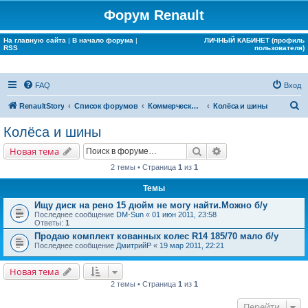
Форум Renault
На главную сайта
|
В начало форума
|
ЛИЧНЫЙ КАБИНЕТ (профиль
RSS
пользователя)
FAQ
Вход
П
RenaultStory
Список форумов
Коммерческие разделы
Колёса и шины
о
Колёса и шины
и
Поиск
Расширенный поис
Новая тема
с
2 темы • Страница
1
из
1
к
Темы
Ищу диск на рено 15 дюйм не могу найти.Можно б/у
Последнее сообщение
DM-Sun
«
01 июн 2011, 23:58
Ответы:
1
Продаю комплект кованных колес R14 185/70 мало б/у
Последнее сообщение
ДмитрийР
«
19 мар 2011, 22:21
Новая тема
2 темы • Страница
1
из
1
Перейти