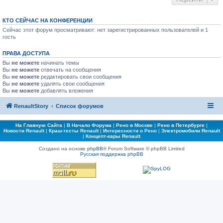
КТО СЕЙЧАС НА КОНФЕРЕНЦИИ
Сейчас этот форум просматривают: нет зарегистрированных пользователей и 1
гость
ПРАВА ДОСТУПА
Вы
не можете
начинать темы
Вы
не можете
отвечать на сообщения
Вы
не можете
редактировать свои сообщения
Вы
не можете
удалять свои сообщения
Вы
не можете
добавлять вложения
RenaultStory
Список форумов
На Главную Сайта
|
В Начало Форума
|
Рено в Москве
|
Рено в Петербурге
|
Новости Renault
|
Краш-тесты Renault
|
Интересности о Рено
|
Электромобили Renault
|
Концепт-кары Renault
Создано на основе
phpBB
® Forum Software © phpBB Limited
Русская поддержка phpBB