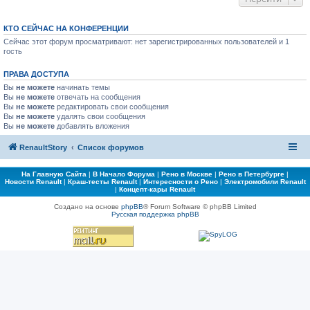
КТО СЕЙЧАС НА КОНФЕРЕНЦИИ
Сейчас этот форум просматривают: нет зарегистрированных пользователей и 1
гость
ПРАВА ДОСТУПА
Вы
не можете
начинать темы
Вы
не можете
отвечать на сообщения
Вы
не можете
редактировать свои сообщения
Вы
не можете
удалять свои сообщения
Вы
не можете
добавлять вложения
RenaultStory
Список форумов
На Главную Сайта
|
В Начало Форума
|
Рено в Москве
|
Рено в Петербурге
|
Новости Renault
|
Краш-тесты Renault
|
Интересности о Рено
|
Электромобили Renault
|
Концепт-кары Renault
Создано на основе
phpBB
® Forum Software © phpBB Limited
Русская поддержка phpBB