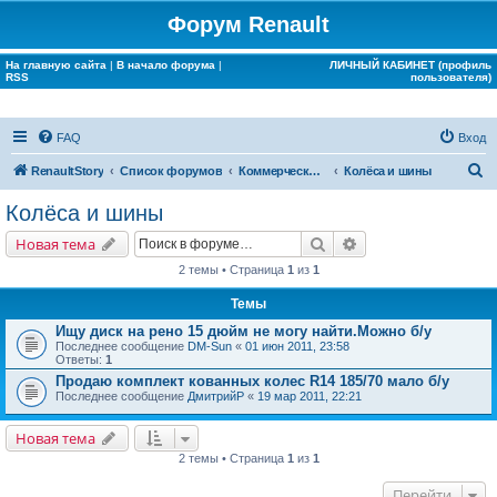
Форум Renault
На главную сайта
|
В начало форума
|
ЛИЧНЫЙ КАБИНЕТ (профиль
RSS
пользователя)
FAQ
Вход
П
RenaultStory
Список форумов
Коммерческие разделы
Колёса и шины
о
Колёса и шины
и
Поиск
Расширенный поис
Новая тема
с
2 темы • Страница
1
из
1
к
Темы
Ищу диск на рено 15 дюйм не могу найти.Можно б/у
Последнее сообщение
DM-Sun
«
01 июн 2011, 23:58
Ответы:
1
Продаю комплект кованных колес R14 185/70 мало б/у
Последнее сообщение
ДмитрийР
«
19 мар 2011, 22:21
Новая тема
2 темы • Страница
1
из
1
Перейти