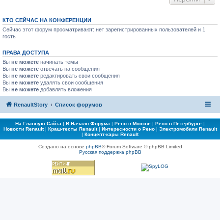
КТО СЕЙЧАС НА КОНФЕРЕНЦИИ
Сейчас этот форум просматривают: нет зарегистрированных пользователей и 1
гость
ПРАВА ДОСТУПА
Вы
не можете
начинать темы
Вы
не можете
отвечать на сообщения
Вы
не можете
редактировать свои сообщения
Вы
не можете
удалять свои сообщения
Вы
не можете
добавлять вложения
RenaultStory
Список форумов
На Главную Сайта
|
В Начало Форума
|
Рено в Москве
|
Рено в Петербурге
|
Новости Renault
|
Краш-тесты Renault
|
Интересности о Рено
|
Электромобили Renault
|
Концепт-кары Renault
Создано на основе
phpBB
® Forum Software © phpBB Limited
Русская поддержка phpBB