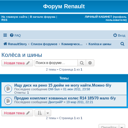
Форум Renault
На главную сайта
|
В начало форума
|
ЛИЧНЫЙ КАБИНЕТ (профиль
RSS
пользователя)
FAQ
Вход
П
RenaultStory
Список форумов
Коммерческие разделы
Колёса и шины
о
Колёса и шины
и
Поиск
Расширенный поис
Новая тема
с
2 темы • Страница
1
из
1
к
Темы
Ищу диск на рено 15 дюйм не могу найти.Можно б/у
Последнее сообщение
DM-Sun
«
01 июн 2011, 23:58
Ответы:
1
Продаю комплект кованных колес R14 185/70 мало б/у
Последнее сообщение
ДмитрийР
«
19 мар 2011, 22:21
Новая тема
2 темы • Страница
1
из
1
Перейти