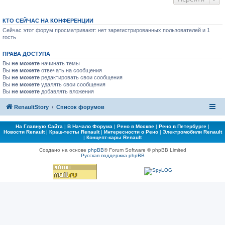
КТО СЕЙЧАС НА КОНФЕРЕНЦИИ
Сейчас этот форум просматривают: нет зарегистрированных пользователей и 1
гость
ПРАВА ДОСТУПА
Вы
не можете
начинать темы
Вы
не можете
отвечать на сообщения
Вы
не можете
редактировать свои сообщения
Вы
не можете
удалять свои сообщения
Вы
не можете
добавлять вложения
RenaultStory
Список форумов
На Главную Сайта
|
В Начало Форума
|
Рено в Москве
|
Рено в Петербурге
|
Новости Renault
|
Краш-тесты Renault
|
Интересности о Рено
|
Электромобили Renault
|
Концепт-кары Renault
Создано на основе
phpBB
® Forum Software © phpBB Limited
Русская поддержка phpBB