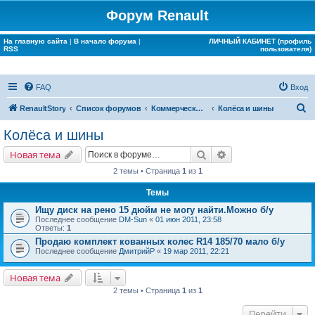
Форум Renault
На главную сайта
|
В начало форума
|
ЛИЧНЫЙ КАБИНЕТ (профиль
RSS
пользователя)
FAQ
Вход
П
RenaultStory
Список форумов
Коммерческие разделы
Колёса и шины
о
Колёса и шины
и
Поиск
Расширенный поис
Новая тема
с
2 темы • Страница
1
из
1
к
Темы
Ищу диск на рено 15 дюйм не могу найти.Можно б/у
Последнее сообщение
DM-Sun
«
01 июн 2011, 23:58
Ответы:
1
Продаю комплект кованных колес R14 185/70 мало б/у
Последнее сообщение
ДмитрийР
«
19 мар 2011, 22:21
Новая тема
2 темы • Страница
1
из
1
Перейти