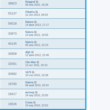
Kinggraf
38823
08 янв 2015, 18:28
OlegGa
55137
11 сен 2013, 09:03
Natura
56018
14 фев 2013, 17:17
Natura
33873
14 апр 2012, 19:55
Natura
40145
05 апр 2012, 22:23
dfgh
30858
12 фев 2012, 22:46
Clio-Man
32001
12 окт 2011, 20:10
Vit79
30992
10 сен 2010, 10:38
Natura
18760
06 май 2010, 20:24
метеор
18417
24 апр 2010, 23:55
Costa
19526
24 апр 2010, 23:52