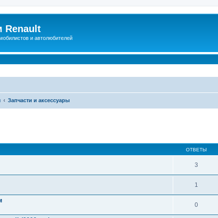
 Renault
мобилистов и автолюбителей
ы
Запчасти и аксессуары
иренный поиск
ОТВЕТЫ
3
1
м
0