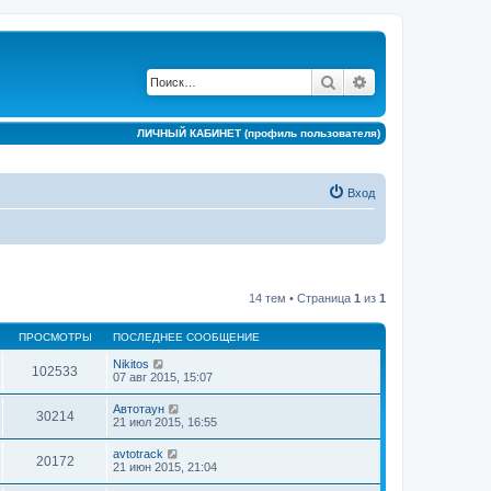
Поиск
Расширенный по
ЛИЧНЫЙ КАБИНЕТ (профиль пользователя)
Вход
14 тем • Страница
1
из
1
ПРОСМОТРЫ
ПОСЛЕДНЕЕ СООБЩЕНИЕ
Nikitos
102533
07 авг 2015, 15:07
Автотаун
30214
21 июл 2015, 16:55
avtotrack
20172
21 июн 2015, 21:04