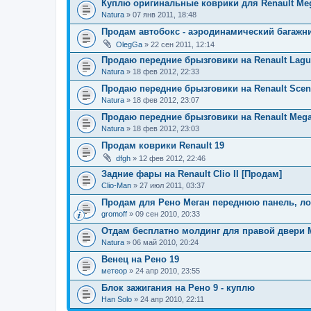
Куплю оригинальные коврики для Renault Megan
Natura
» 07 янв 2011, 18:48
Продам автобокс - аэродинамический багажн
OlegGa
» 22 сен 2011, 12:14
Продаю передние брызговики на Renault Laguna
Natura
» 18 фев 2012, 22:33
Продаю передние брызговики на Renault Scenic
Natura
» 18 фев 2012, 23:07
Продаю передние брызговики на Renault Megan
Natura
» 18 фев 2012, 23:03
Продам коврики Renault 19
dfgh
» 12 фев 2012, 22:46
Задние фары на Renault Clio II [Продам]
Clio-Man
» 27 июл 2011, 03:37
Продам для Рено Меган переднюю панель, ло
gromoff
» 09 сен 2010, 20:33
Отдам бесплатно молдинг для правой двери М
Natura
» 06 май 2010, 20:24
Венец на Рено 19
метеор
» 24 апр 2010, 23:55
Блок зажигания на Рено 9 - куплю
Han Solo
» 24 апр 2010, 22:11