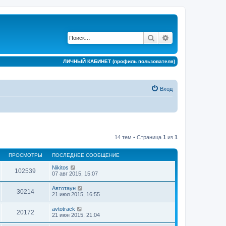
Поиск
Расширенный по
ЛИЧНЫЙ КАБИНЕТ (профиль пользователя)
Вход
14 тем • Страница
1
из
1
ПРОСМОТРЫ
ПОСЛЕДНЕЕ СООБЩЕНИЕ
Nikitos
102539
07 авг 2015, 15:07
Автотаун
30214
21 июл 2015, 16:55
avtotrack
20172
21 июн 2015, 21:04