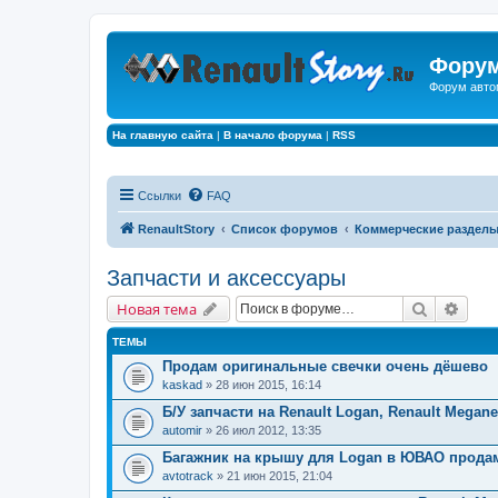
Форум
Форум авто
На главную сайта
|
В начало форума
|
RSS
Ссылки
FAQ
RenaultStory
Список форумов
Коммерческие раздел
Запчасти и аксессуары
Поиск
Расш
Новая тема
ТЕМЫ
Продам оригинальные свечки очень дёшево
kaskad
» 28 июн 2015, 16:14
Б/У запчасти на Renault Logan, Renault Megane
automir
» 26 июл 2012, 13:35
Багажник на крышу для Logan в ЮВАО прода
avtotrack
» 21 июн 2015, 21:04