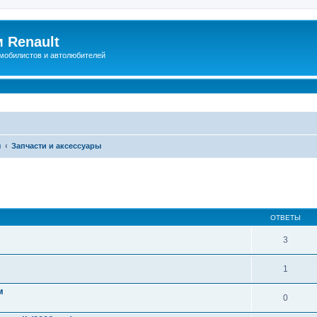
 Renault
мобилистов и автолюбителей
ы
Запчасти и аксессуары
иренный поиск
ОТВЕТЫ
3
1
м
0