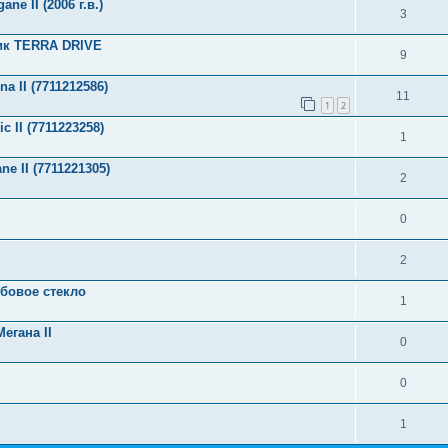
e II (2006 г.в.)
3
ик TERRA DRIVE
9
 II (7711212586)
11
1
2
 II (7711223258)
1
e II (7711221305)
2
0
2
бовое стекло
1
егана II
0
0
1