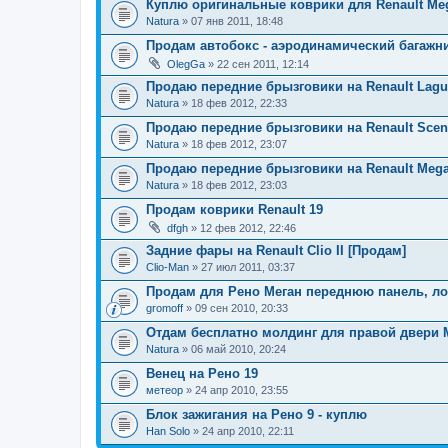
Куплю оригинальные коврики для Renault Megan
Natura
» 07 янв 2011, 18:48
Продам автобокс - аэродинамический багажн
OlegGa
» 22 сен 2011, 12:14
Продаю передние брызговики на Renault Laguna
Natura
» 18 фев 2012, 22:33
Продаю передние брызговики на Renault Scenic
Natura
» 18 фев 2012, 23:07
Продаю передние брызговики на Renault Megan
Natura
» 18 фев 2012, 23:03
Продам коврики Renault 19
dfgh
» 12 фев 2012, 22:46
Задние фары на Renault Clio II [Продам]
Clio-Man
» 27 июл 2011, 03:37
Продам для Рено Меган переднюю панель, ло
gromoff
» 09 сен 2010, 20:33
Отдам бесплатно молдинг для правой двери М
Natura
» 06 май 2010, 20:24
Венец на Рено 19
метеор
» 24 апр 2010, 23:55
Блок зажигания на Рено 9 - куплю
Han Solo
» 24 апр 2010, 22:11