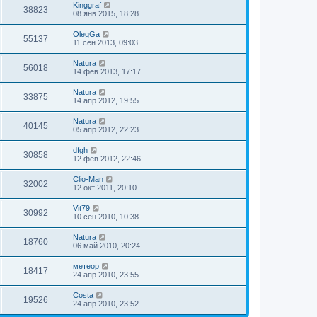
Kinggraf
38823
08 янв 2015, 18:28
OlegGa
55137
11 сен 2013, 09:03
Natura
56018
14 фев 2013, 17:17
Natura
33875
14 апр 2012, 19:55
Natura
40145
05 апр 2012, 22:23
dfgh
30858
12 фев 2012, 22:46
Clio-Man
32002
12 окт 2011, 20:10
Vit79
30992
10 сен 2010, 10:38
Natura
18760
06 май 2010, 20:24
метеор
18417
24 апр 2010, 23:55
Costa
19526
24 апр 2010, 23:52