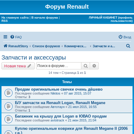
Форум Renault
На главную сайта
|
В начало форума
|
ЛИЧНЫЙ КАБИНЕТ (профиль
RSS
пользователя)
FAQ
Вход
П
RenaultStory
Список форумов
Коммерческие разделы
Запчасти и аксессуары
о
Запчасти и аксессуары
и
Поиск
Расширенный поис
Новая тема
с
14 тем • Страница
1
из
1
к
Темы
Продам оригинальные свечки очень дёшево
Последнее сообщение
Nikitos
«
07 авг 2015, 15:07
Ответы:
3
Б/У запчасти на Renault Logan, Renault Megane
Последнее сообщение
Автотаун
«
21 июл 2015, 16:55
Ответы:
1
Багажник на крышу для Logan в ЮВАО продам
Последнее сообщение
avtotrack
«
21 июн 2015, 21:04
Куплю оригинальные коврики для Renault Megane II (2006
г.в.)