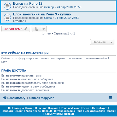
Венец на Рено 19
Последнее сообщение
метеор
«
24 апр 2010, 23:55
Блок зажигания на Рено 9 - куплю
Последнее сообщение
Costa
«
24 апр 2010, 23:52
Ответы:
1
Новая тема
14 тем • Страница
1
из
1
Перейти
КТО СЕЙЧАС НА КОНФЕРЕНЦИИ
Сейчас этот форум просматривают: нет зарегистрированных пользователей и 1
гость
ПРАВА ДОСТУПА
Вы
не можете
начинать темы
Вы
не можете
отвечать на сообщения
Вы
не можете
редактировать свои сообщения
Вы
не можете
удалять свои сообщения
Вы
не можете
добавлять вложения
RenaultStory
Список форумов
На Главную Сайта
|
В Начало Форума
|
Рено в Москве
|
Рено в Петербурге
|
Новости Renault
|
Краш-тесты Renault
|
Интересности о Рено
|
Электромобили Renault
|
Концепт-кары Renault