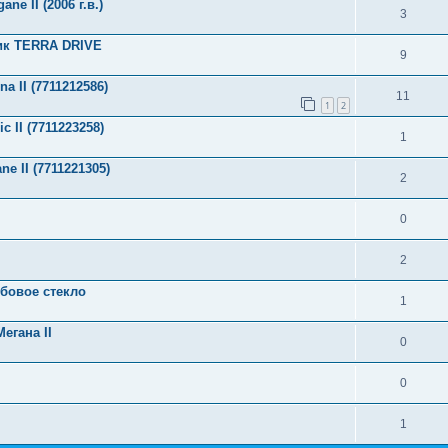
e II (2006 г.в.)
3
ик TERRA DRIVE
9
 II (7711212586)
11
1
2
 II (7711223258)
1
e II (7711221305)
2
0
2
бовое стекло
1
егана II
0
0
1