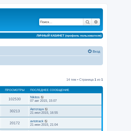
Поиск
Расширенный по
ЛИЧНЫЙ КАБИНЕТ (профиль пользователя)
Вход
14 тем • Страница
1
из
1
ПРОСМОТРЫ
ПОСЛЕДНЕЕ СООБЩЕНИЕ
Nikitos
102530
07 авг 2015, 15:07
Автотаун
30213
21 июл 2015, 16:55
avtotrack
20172
21 июн 2015, 21:04