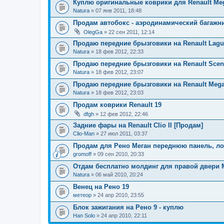
Куплю оригинальные коврики для Renault Megan
Natura
» 07 янв 2011, 18:48
Продам автобокс - аэродинамический багажн
OlegGa
» 22 сен 2011, 12:14
Продаю передние брызговики на Renault Laguna
Natura
» 18 фев 2012, 22:33
Продаю передние брызговики на Renault Scenic
Natura
» 18 фев 2012, 23:07
Продаю передние брызговики на Renault Megan
Natura
» 18 фев 2012, 23:03
Продам коврики Renault 19
dfgh
» 12 фев 2012, 22:46
Задние фары на Renault Clio II [Продам]
Clio-Man
» 27 июл 2011, 03:37
Продам для Рено Меган переднюю панель, ло
gromoff
» 09 сен 2010, 20:33
Отдам бесплатно молдинг для правой двери М
Natura
» 06 май 2010, 20:24
Венец на Рено 19
метеор
» 24 апр 2010, 23:55
Блок зажигания на Рено 9 - куплю
Han Solo
» 24 апр 2010, 22:11