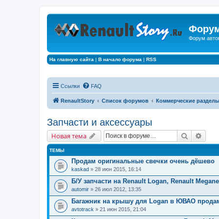
Форум
Форум авто
На главную сайта
|
В начало форума
|
RSS
Ссылки
FAQ
RenaultStory
Список форумов
Коммерческие раздел
Запчасти и аксессуары
Поиск
Расш
Новая тема
ТЕМЫ
Продам оригинальные свечки очень дёшево
kaskad
» 28 июн 2015, 16:14
Б/У запчасти на Renault Logan, Renault Megane
automir
» 26 июл 2012, 13:35
Багажник на крышу для Logan в ЮВАО прода
avtotrack
» 21 июн 2015, 21:04