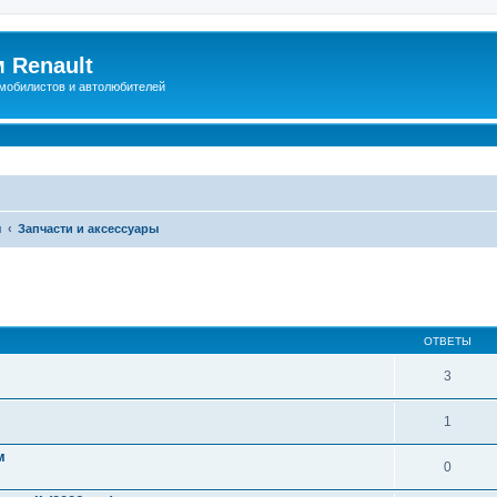
 Renault
мобилистов и автолюбителей
ы
Запчасти и аксессуары
иренный поиск
ОТВЕТЫ
3
1
м
0