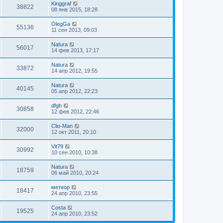
Kinggraf
38822
08 янв 2015, 18:28
OlegGa
55136
11 сен 2013, 09:03
Natura
56017
14 фев 2013, 17:17
Natura
33872
14 апр 2012, 19:55
Natura
40145
05 апр 2012, 22:23
dfgh
30858
12 фев 2012, 22:46
Clio-Man
32000
12 окт 2011, 20:10
Vit79
30992
10 сен 2010, 10:38
Natura
18759
06 май 2010, 20:24
метеор
18417
24 апр 2010, 23:55
Costa
19525
24 апр 2010, 23:52