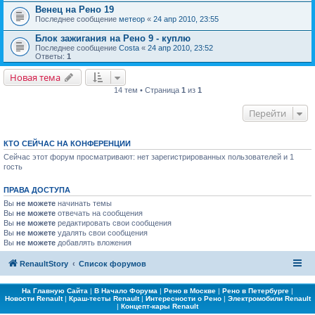
Венец на Рено 19
Последнее сообщение
метеор
«
24 апр 2010, 23:55
Блок зажигания на Рено 9 - куплю
Последнее сообщение
Costa
«
24 апр 2010, 23:52
Ответы:
1
Новая тема
14 тем • Страница
1
из
1
Перейти
КТО СЕЙЧАС НА КОНФЕРЕНЦИИ
Сейчас этот форум просматривают: нет зарегистрированных пользователей и 1
гость
ПРАВА ДОСТУПА
Вы
не можете
начинать темы
Вы
не можете
отвечать на сообщения
Вы
не можете
редактировать свои сообщения
Вы
не можете
удалять свои сообщения
Вы
не можете
добавлять вложения
RenaultStory
Список форумов
На Главную Сайта
|
В Начало Форума
|
Рено в Москве
|
Рено в Петербурге
|
Новости Renault
|
Краш-тесты Renault
|
Интересности о Рено
|
Электромобили Renault
|
Концепт-кары Renault