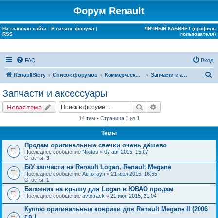
Форум Renault
На главную сайта
|
В начало форума
|
ЛИЧНЫЙ КАБИНЕТ (профиль
RSS
пользователя)
FAQ
Вход
П
RenaultStory
Список форумов
Коммерческие разделы
Запчасти и аксессуары
о
Запчасти и аксессуары
и
Поиск
Расширенный поис
Новая тема
с
14 тем • Страница
1
из
1
к
Темы
Продам оригинальные свечки очень дёшево
Последнее сообщение
Nikitos
«
07 авг 2015, 15:07
Ответы:
3
Б/У запчасти на Renault Logan, Renault Megane
Последнее сообщение
Автотаун
«
21 июл 2015, 16:55
Ответы:
1
Багажник на крышу для Logan в ЮВАО продам
Последнее сообщение
avtotrack
«
21 июн 2015, 21:04
Куплю оригинальные коврики для Renault Megane II (2006
г.в.)