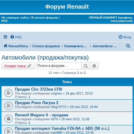
Форум Renault
На главную сайта
|
В начало форума
|
ЛИЧНЫЙ КАБИНЕТ (профиль
RSS
пользователя)
FAQ
Вход
П
RenaultStory
Список форумов
Коммерческие разделы
Автомобили (продажа/покупка)
о
Автомобили (продажа/покупка)
и
Поиск
Расширенный поис
Новая тема
с
12 тем • Страница
1
из
1
к
Темы
Продам Clio 3723км.СПб
Последнее сообщение
xsignes
«
18 дек 2017, 20:51
Ответы:
1
Продаю Рено Лагуна 2
Последнее сообщение
Oleg74772
«
29 ноя 2012, 19:44
Renault Megane II - продажа
Последнее сообщение
Vit79
«
30 июл 2012, 11:08
Ответы:
1
Продаю мотоцикл Yamaha FZ6-NA с ABS (98 л.с.)
Последнее сообщение
mon888
«
29 апр 2012, 23:49