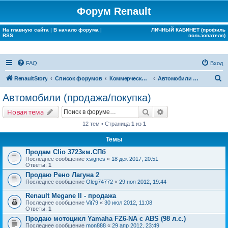
Форум Renault
На главную сайта
|
В начало форума
|
ЛИЧНЫЙ КАБИНЕТ (профиль
RSS
пользователя)
FAQ
Вход
П
RenaultStory
Список форумов
Коммерческие разделы
Автомобили (продажа/покупка)
о
Автомобили (продажа/покупка)
и
Поиск
Расширенный поис
Новая тема
с
12 тем • Страница
1
из
1
к
Темы
Продам Clio 3723км.СПб
Последнее сообщение
xsignes
«
18 дек 2017, 20:51
Ответы:
1
Продаю Рено Лагуна 2
Последнее сообщение
Oleg74772
«
29 ноя 2012, 19:44
Renault Megane II - продажа
Последнее сообщение
Vit79
«
30 июл 2012, 11:08
Ответы:
1
Продаю мотоцикл Yamaha FZ6-NA с ABS (98 л.с.)
Последнее сообщение
mon888
«
29 апр 2012, 23:49