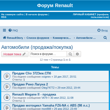
Форум Renault
На главную сайта
|
В начало форума
|
ЛИЧНЫЙ КАБИНЕТ (профиль
RSS
пользователя)
FAQ
Вход
П
RenaultStory
Список форумов
Коммерческие разделы
Автомобили (продажа/покупка)
о
Автомобили (продажа/покупка)
и
Поиск
Расширенный поис
Новая тема
с
12 тем • Страница
1
из
1
к
Темы
Продам Clio 3723км.СПб
Последнее сообщение
xsignes
«
18 дек 2017, 20:51
Ответы:
1
Продаю Рено Лагуна 2
Последнее сообщение
Oleg74772
«
29 ноя 2012, 19:44
Renault Megane II - продажа
Последнее сообщение
Vit79
«
30 июл 2012, 11:08
Ответы:
1
Продаю мотоцикл Yamaha FZ6-NA с ABS (98 л.с.)
Последнее сообщение
mon888
«
29 апр 2012, 23:49