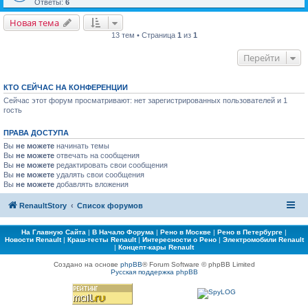
Ответы:
6
Новая тема
13 тем • Страница
1
из
1
Перейти
КТО СЕЙЧАС НА КОНФЕРЕНЦИИ
Сейчас этот форум просматривают: нет зарегистрированных пользователей и 1
гость
ПРАВА ДОСТУПА
Вы
не можете
начинать темы
Вы
не можете
отвечать на сообщения
Вы
не можете
редактировать свои сообщения
Вы
не можете
удалять свои сообщения
Вы
не можете
добавлять вложения
RenaultStory
Список форумов
На Главную Сайта
|
В Начало Форума
|
Рено в Москве
|
Рено в Петербурге
|
Новости Renault
|
Краш-тесты Renault
|
Интересности о Рено
|
Электромобили Renault
|
Концепт-кары Renault
Создано на основе
phpBB
® Forum Software © phpBB Limited
Русская поддержка phpBB