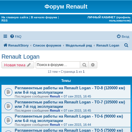
Форум Renault
На главную сайта
|
В начало форума
|
ЛИЧНЫЙ КАБИНЕТ (профиль
RSS
пользователя)
FAQ
Вход
П
RenaultStory
Список форумов
Модельный ряд
Renault Logan
о
Renault Logan
и
Поиск
Расширенный поис
Новая тема
с
13 тем • Страница
1
из
1
к
Темы
Регламентные работы на Renault Logan - ТО-8 (120000 км)
или 8-й год эксплуатации
Последнее сообщение
Renult
«
07 сен 2015, 16:45
Регламентные работы на Renault Logan - ТО-7 (105000 км)
или 7-й год эксплуатации
Последнее сообщение
Renult
«
07 сен 2015, 16:45
Регламентные работы на Renault Logan - ТО-6 (90000 км)
или 6-й год эксплуатации
Последнее сообщение
Renult
«
07 сен 2015, 16:44
Регламентные работы на Renault Logan - ТО-5 (75000 км)