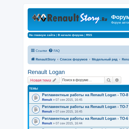
Форум
Форум авто
На главную сайта
|
В начало форума
|
RSS
Ссылки
FAQ
RenaultStory
Список форумов
Модельный ряд
Rena
Renault Logan
Поиск
Расш
Новая тема
ТЕМЫ
Регламентные работы на Renault Logan - ТО-8 
Renult
» 07 сен 2015, 16:45
Регламентные работы на Renault Logan - ТО-7 
Renult
» 07 сен 2015, 16:45
Регламентные работы на Renault Logan - ТО-6 
Renult
» 07 сен 2015, 16:44