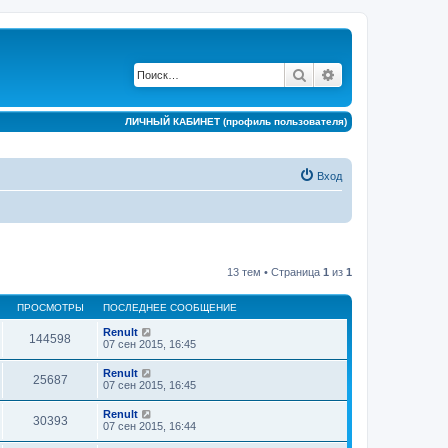
Поиск
Расширенный по
ЛИЧНЫЙ КАБИНЕТ (профиль пользователя)
Вход
13 тем • Страница
1
из
1
ПРОСМОТРЫ
ПОСЛЕДНЕЕ СООБЩЕНИЕ
Renult
144598
07 сен 2015, 16:45
Renult
25687
07 сен 2015, 16:45
Renult
30393
07 сен 2015, 16:44