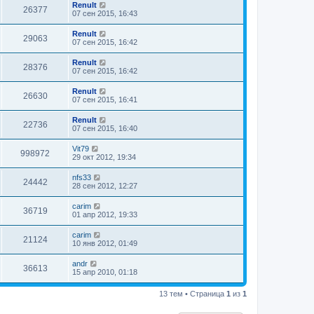
Renult
26377
07 сен 2015, 16:43
Renult
29063
07 сен 2015, 16:42
Renult
28376
07 сен 2015, 16:42
Renult
26630
07 сен 2015, 16:41
Renult
22736
07 сен 2015, 16:40
Vit79
998972
29 окт 2012, 19:34
nfs33
24442
28 сен 2012, 12:27
carim
36719
01 апр 2012, 19:33
carim
21124
10 янв 2012, 01:49
andr
36613
15 апр 2010, 01:18
13 тем • Страница
1
из
1