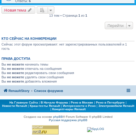
Ответы:
6
Новая тема
13 тем • Страница
1
из
1
Перейти
КТО СЕЙЧАС НА КОНФЕРЕНЦИИ
Сейчас этот форум просматривают: нет зарегистрированных пользователей и 1
гость
ПРАВА ДОСТУПА
Вы
не можете
начинать темы
Вы
не можете
отвечать на сообщения
Вы
не можете
редактировать свои сообщения
Вы
не можете
удалять свои сообщения
Вы
не можете
добавлять вложения
RenaultStory
Список форумов
На Главную Сайта
|
В Начало Форума
|
Рено в Москве
|
Рено в Петербурге
|
Новости Renault
|
Краш-тесты Renault
|
Интересности о Рено
|
Электромобили Renault
|
Концепт-кары Renault
Создано на основе
phpBB
® Forum Software © phpBB Limited
Русская поддержка phpBB