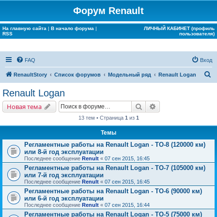
Форум Renault
На главную сайта
|
В начало форума
|
ЛИЧНЫЙ КАБИНЕТ (профиль
RSS
пользователя)
FAQ
Вход
П
RenaultStory
Список форумов
Модельный ряд
Renault Logan
о
Renault Logan
и
Поиск
Расширенный поис
Новая тема
с
13 тем • Страница
1
из
1
к
Темы
Регламентные работы на Renault Logan - ТО-8 (120000 км)
или 8-й год эксплуатации
Последнее сообщение
Renult
«
07 сен 2015, 16:45
Регламентные работы на Renault Logan - ТО-7 (105000 км)
или 7-й год эксплуатации
Последнее сообщение
Renult
«
07 сен 2015, 16:45
Регламентные работы на Renault Logan - ТО-6 (90000 км)
или 6-й год эксплуатации
Последнее сообщение
Renult
«
07 сен 2015, 16:44
Регламентные работы на Renault Logan - ТО-5 (75000 км)