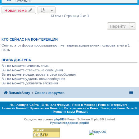
Ответы:
6
Новая тема
13 тем • Страница
1
из
1
Перейти
КТО СЕЙЧАС НА КОНФЕРЕНЦИИ
Сейчас этот форум просматривают: нет зарегистрированных пользователей и 1
гость
ПРАВА ДОСТУПА
Вы
не можете
начинать темы
Вы
не можете
отвечать на сообщения
Вы
не можете
редактировать свои сообщения
Вы
не можете
удалять свои сообщения
Вы
не можете
добавлять вложения
RenaultStory
Список форумов
На Главную Сайта
|
В Начало Форума
|
Рено в Москве
|
Рено в Петербурге
|
Новости Renault
|
Краш-тесты Renault
|
Интересности о Рено
|
Электромобили Renault
|
Концепт-кары Renault
Создано на основе
phpBB
® Forum Software © phpBB Limited
Русская поддержка phpBB