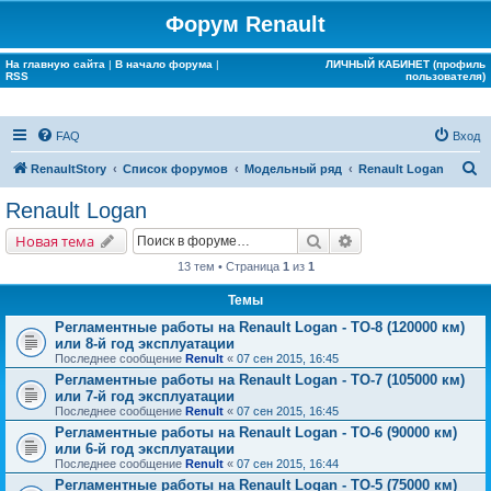
Форум Renault
На главную сайта
|
В начало форума
|
ЛИЧНЫЙ КАБИНЕТ (профиль
RSS
пользователя)
FAQ
Вход
П
RenaultStory
Список форумов
Модельный ряд
Renault Logan
о
Renault Logan
и
Поиск
Расширенный поис
Новая тема
с
13 тем • Страница
1
из
1
к
Темы
Регламентные работы на Renault Logan - ТО-8 (120000 км)
или 8-й год эксплуатации
Последнее сообщение
Renult
«
07 сен 2015, 16:45
Регламентные работы на Renault Logan - ТО-7 (105000 км)
или 7-й год эксплуатации
Последнее сообщение
Renult
«
07 сен 2015, 16:45
Регламентные работы на Renault Logan - ТО-6 (90000 км)
или 6-й год эксплуатации
Последнее сообщение
Renult
«
07 сен 2015, 16:44
Регламентные работы на Renault Logan - ТО-5 (75000 км)