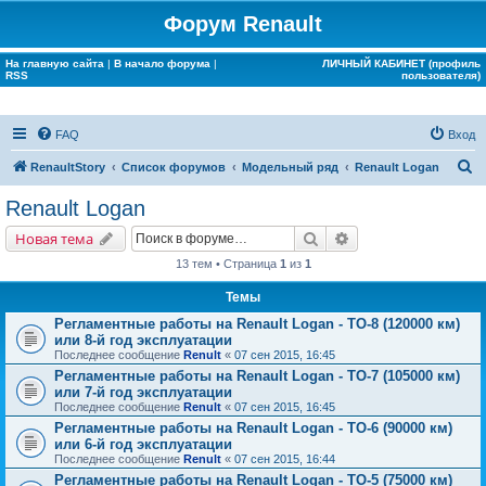
Форум Renault
На главную сайта
|
В начало форума
|
ЛИЧНЫЙ КАБИНЕТ (профиль
RSS
пользователя)
FAQ
Вход
П
RenaultStory
Список форумов
Модельный ряд
Renault Logan
о
Renault Logan
и
Поиск
Расширенный поис
Новая тема
с
13 тем • Страница
1
из
1
к
Темы
Регламентные работы на Renault Logan - ТО-8 (120000 км)
или 8-й год эксплуатации
Последнее сообщение
Renult
«
07 сен 2015, 16:45
Регламентные работы на Renault Logan - ТО-7 (105000 км)
или 7-й год эксплуатации
Последнее сообщение
Renult
«
07 сен 2015, 16:45
Регламентные работы на Renault Logan - ТО-6 (90000 км)
или 6-й год эксплуатации
Последнее сообщение
Renult
«
07 сен 2015, 16:44
Регламентные работы на Renault Logan - ТО-5 (75000 км)