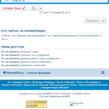
Ответы:
6
Новая тема
13 тем • Страница
1
из
1
Перейти
КТО СЕЙЧАС НА КОНФЕРЕНЦИИ
Сейчас этот форум просматривают: нет зарегистрированных пользователей и 1
гость
ПРАВА ДОСТУПА
Вы
не можете
начинать темы
Вы
не можете
отвечать на сообщения
Вы
не можете
редактировать свои сообщения
Вы
не можете
удалять свои сообщения
Вы
не можете
добавлять вложения
RenaultStory
Список форумов
На Главную Сайта
|
В Начало Форума
|
Рено в Москве
|
Рено в Петербурге
|
Новости Renault
|
Краш-тесты Renault
|
Интересности о Рено
|
Электромобили Renault
|
Концепт-кары Renault
Создано на основе
phpBB
® Forum Software © phpBB Limited
Русская поддержка phpBB