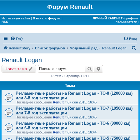
Форум Renault
На главную сайта
|
В начало форума
|
ЛИЧНЫЙ КАБИНЕТ (профиль
RSS
пользователя)
FAQ
Вход
П
RenaultStory
Список форумов
Модельный ряд
Renault Logan
о
Renault Logan
и
Поиск
Расширенный поис
Новая тема
с
13 тем • Страница
1
из
1
к
Темы
Регламентные работы на Renault Logan - ТО-8 (120000 км)
или 8-й год эксплуатации
Последнее сообщение
Renult
«
07 сен 2015, 16:45
Регламентные работы на Renault Logan - ТО-7 (105000 км)
или 7-й год эксплуатации
Последнее сообщение
Renult
«
07 сен 2015, 16:45
Регламентные работы на Renault Logan - ТО-6 (90000 км)
или 6-й год эксплуатации
Последнее сообщение
Renult
«
07 сен 2015, 16:44
Регламентные работы на Renault Logan - ТО-5 (75000 км)