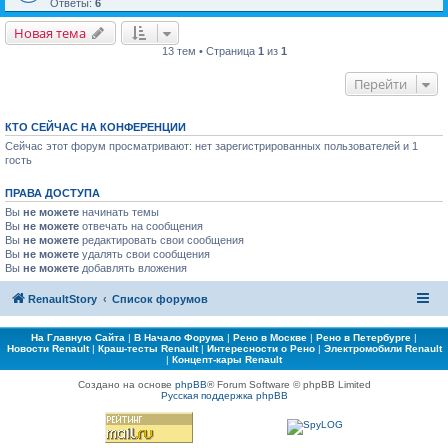
Ответы:
6
Новая тема
13 тем • Страница
1
из
1
Перейти
КТО СЕЙЧАС НА КОНФЕРЕНЦИИ
Сейчас этот форум просматривают: нет зарегистрированных пользователей и 1
гость
ПРАВА ДОСТУПА
Вы
не можете
начинать темы
Вы
не можете
отвечать на сообщения
Вы
не можете
редактировать свои сообщения
Вы
не можете
удалять свои сообщения
Вы
не можете
добавлять вложения
RenaultStory
Список форумов
На Главную Сайта
|
В Начало Форума
|
Рено в Москве
|
Рено в Петербурге
|
Новости Renault
|
Краш-тесты Renault
|
Интересности о Рено
|
Электромобили Renault
|
Концепт-кары Renault
Создано на основе
phpBB
® Forum Software © phpBB Limited
Русская поддержка phpBB