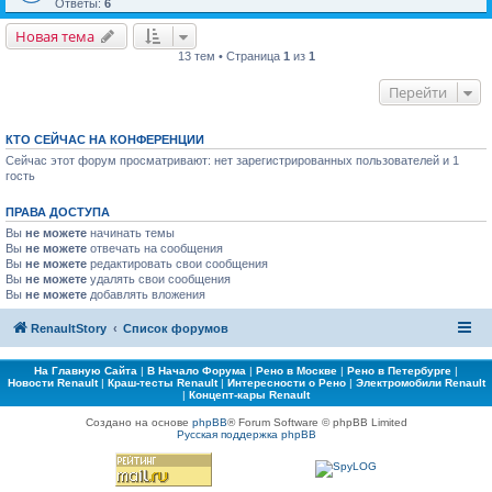
Ответы:
6
Новая тема
13 тем • Страница
1
из
1
Перейти
КТО СЕЙЧАС НА КОНФЕРЕНЦИИ
Сейчас этот форум просматривают: нет зарегистрированных пользователей и 1
гость
ПРАВА ДОСТУПА
Вы
не можете
начинать темы
Вы
не можете
отвечать на сообщения
Вы
не можете
редактировать свои сообщения
Вы
не можете
удалять свои сообщения
Вы
не можете
добавлять вложения
RenaultStory
Список форумов
На Главную Сайта
|
В Начало Форума
|
Рено в Москве
|
Рено в Петербурге
|
Новости Renault
|
Краш-тесты Renault
|
Интересности о Рено
|
Электромобили Renault
|
Концепт-кары Renault
Создано на основе
phpBB
® Forum Software © phpBB Limited
Русская поддержка phpBB