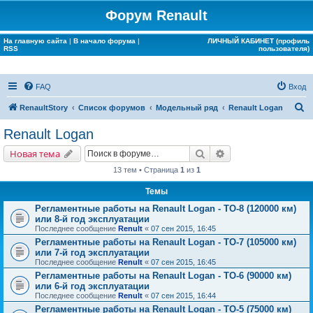
Форум Renault
На главную сайта
|
В начало форума
|
ЛИЧНЫЙ КАБИНЕТ (профиль
RSS
пользователя)
FAQ
Вход
П
RenaultStory
Список форумов
Модельный ряд
Renault Logan
о
Renault Logan
и
Поиск
Расширенный поис
Новая тема
с
13 тем • Страница
1
из
1
к
Темы
Регламентные работы на Renault Logan - ТО-8 (120000 км)
или 8-й год эксплуатации
Последнее сообщение
Renult
«
07 сен 2015, 16:45
Регламентные работы на Renault Logan - ТО-7 (105000 км)
или 7-й год эксплуатации
Последнее сообщение
Renult
«
07 сен 2015, 16:45
Регламентные работы на Renault Logan - ТО-6 (90000 км)
или 6-й год эксплуатации
Последнее сообщение
Renult
«
07 сен 2015, 16:44
Регламентные работы на Renault Logan - ТО-5 (75000 км)