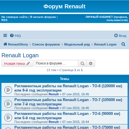
Форум Renault
На главную сайта
|
В начало форума
|
ЛИЧНЫЙ КАБИНЕТ (профиль
RSS
пользователя)
FAQ
Вход
П
RenaultStory
Список форумов
Модельный ряд
Renault Logan
о
Renault Logan
и
Поиск
Расширенный поис
Новая тема
с
13 тем • Страница
1
из
1
к
Темы
Регламентные работы на Renault Logan - ТО-8 (120000 км)
или 8-й год эксплуатации
Последнее сообщение
Renult
«
07 сен 2015, 16:45
Регламентные работы на Renault Logan - ТО-7 (105000 км)
или 7-й год эксплуатации
Последнее сообщение
Renult
«
07 сен 2015, 16:45
Регламентные работы на Renault Logan - ТО-6 (90000 км)
или 6-й год эксплуатации
Последнее сообщение
Renult
«
07 сен 2015, 16:44
Регламентные работы на Renault Logan - ТО-5 (75000 км)