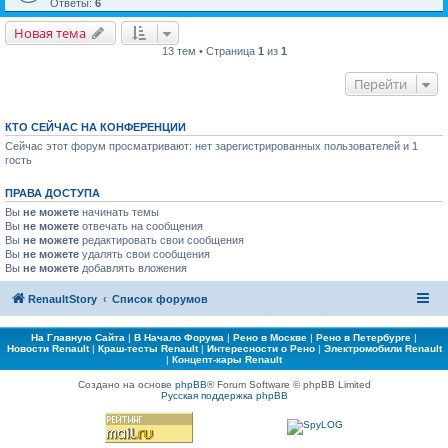
Ответы:
6
Новая тема
13 тем • Страница
1
из
1
Перейти
КТО СЕЙЧАС НА КОНФЕРЕНЦИИ
Сейчас этот форум просматривают: нет зарегистрированных пользователей и 1
гость
ПРАВА ДОСТУПА
Вы
не можете
начинать темы
Вы
не можете
отвечать на сообщения
Вы
не можете
редактировать свои сообщения
Вы
не можете
удалять свои сообщения
Вы
не можете
добавлять вложения
RenaultStory
Список форумов
На Главную Сайта
|
В Начало Форума
|
Рено в Москве
|
Рено в Петербурге
|
Новости Renault
|
Краш-тесты Renault
|
Интересности о Рено
|
Электромобили Renault
|
Концепт-кары Renault
Создано на основе
phpBB
® Forum Software © phpBB Limited
Русская поддержка phpBB