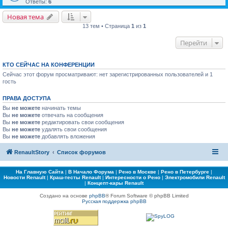
Ответы:
6
Новая тема
13 тем • Страница
1
из
1
Перейти
КТО СЕЙЧАС НА КОНФЕРЕНЦИИ
Сейчас этот форум просматривают: нет зарегистрированных пользователей и 1
гость
ПРАВА ДОСТУПА
Вы
не можете
начинать темы
Вы
не можете
отвечать на сообщения
Вы
не можете
редактировать свои сообщения
Вы
не можете
удалять свои сообщения
Вы
не можете
добавлять вложения
RenaultStory
Список форумов
На Главную Сайта
|
В Начало Форума
|
Рено в Москве
|
Рено в Петербурге
|
Новости Renault
|
Краш-тесты Renault
|
Интересности о Рено
|
Электромобили Renault
|
Концепт-кары Renault
Создано на основе
phpBB
® Forum Software © phpBB Limited
Русская поддержка phpBB