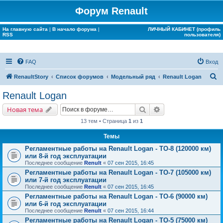
Форум Renault
На главную сайта
|
В начало форума
|
ЛИЧНЫЙ КАБИНЕТ (профиль
RSS
пользователя)
FAQ
Вход
П
RenaultStory
Список форумов
Модельный ряд
Renault Logan
о
Renault Logan
и
Поиск
Расширенный поис
Новая тема
с
13 тем • Страница
1
из
1
к
Темы
Регламентные работы на Renault Logan - ТО-8 (120000 км)
или 8-й год эксплуатации
Последнее сообщение
Renult
«
07 сен 2015, 16:45
Регламентные работы на Renault Logan - ТО-7 (105000 км)
или 7-й год эксплуатации
Последнее сообщение
Renult
«
07 сен 2015, 16:45
Регламентные работы на Renault Logan - ТО-6 (90000 км)
или 6-й год эксплуатации
Последнее сообщение
Renult
«
07 сен 2015, 16:44
Регламентные работы на Renault Logan - ТО-5 (75000 км)