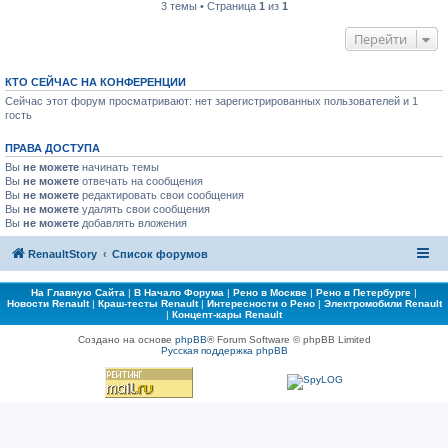
3 темы • Страница
1
из
1
Перейти
КТО СЕЙЧАС НА КОНФЕРЕНЦИИ
Сейчас этот форум просматривают: нет зарегистрированных пользователей и 1
гость
ПРАВА ДОСТУПА
Вы
не можете
начинать темы
Вы
не можете
отвечать на сообщения
Вы
не можете
редактировать свои сообщения
Вы
не можете
удалять свои сообщения
Вы
не можете
добавлять вложения
RenaultStory
Список форумов
На Главную Сайта
|
В Начало Форума
|
Рено в Москве
|
Рено в Петербурге
|
Новости Renault
|
Краш-тесты Renault
|
Интересности о Рено
|
Электромобили Renault
|
Концепт-кары Renault
Создано на основе
phpBB
® Forum Software © phpBB Limited
Русская поддержка phpBB