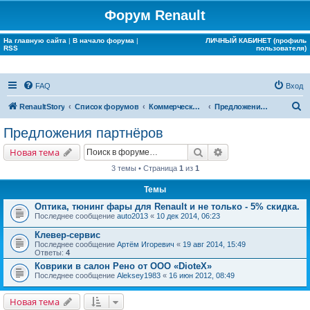
Форум Renault
На главную сайта
|
В начало форума
|
ЛИЧНЫЙ КАБИНЕТ (профиль
RSS
пользователя)
FAQ
Вход
П
RenaultStory
Список форумов
Коммерческие разделы
Предложения партнёров
о
Предложения партнёров
и
Поиск
Расширенный поис
Новая тема
с
3 темы • Страница
1
из
1
к
Темы
Оптика, тюнинг фары для Renault и не только - 5% скидка.
Последнее сообщение
auto2013
«
10 дек 2014, 06:23
Клевер-сервис
Последнее сообщение
Артём Игоревич
«
19 авг 2014, 15:49
Ответы:
4
Коврики в салон Рено от ООО «DioteX»
Последнее сообщение
Aleksey1983
«
16 июн 2012, 08:49
Новая тема