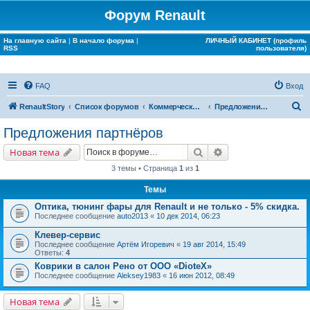
Форум Renault
На главную сайта
|
В начало форума
|
ЛИЧНЫЙ КАБИНЕТ (профиль
RSS
пользователя)
FAQ
Вход
П
RenaultStory
Список форумов
Коммерческие разделы
Предложения партнёров
о
Предложения партнёров
и
Поиск
Расширенный поис
Новая тема
с
3 темы • Страница
1
из
1
к
Темы
Оптика, тюнинг фары для Renault и не только - 5% скидка.
Последнее сообщение
auto2013
«
10 дек 2014, 06:23
Клевер-сервис
Последнее сообщение
Артём Игоревич
«
19 авг 2014, 15:49
Ответы:
4
Коврики в салон Рено от ООО «DioteX»
Последнее сообщение
Aleksey1983
«
16 июн 2012, 08:49
Новая тема