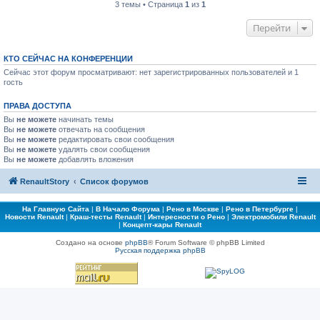
3 темы • Страница
1
из
1
Перейти
КТО СЕЙЧАС НА КОНФЕРЕНЦИИ
Сейчас этот форум просматривают: нет зарегистрированных пользователей и 1
гость
ПРАВА ДОСТУПА
Вы
не можете
начинать темы
Вы
не можете
отвечать на сообщения
Вы
не можете
редактировать свои сообщения
Вы
не можете
удалять свои сообщения
Вы
не можете
добавлять вложения
RenaultStory
Список форумов
На Главную Сайта
|
В Начало Форума
|
Рено в Москве
|
Рено в Петербурге
|
Новости Renault
|
Краш-тесты Renault
|
Интересности о Рено
|
Электромобили Renault
|
Концепт-кары Renault
Создано на основе
phpBB
® Forum Software © phpBB Limited
Русская поддержка phpBB