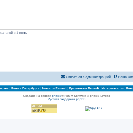
вателей и 1 гость
Связаться с администрацией
Наша ком
Москве
|
Рено в Петербурге
|
Новости Renault
|
Краш-тесты Renault
|
Интересности о Рен
Создано на основе
phpBB
® Forum Software © phpBB Limited
Русская поддержка phpBB