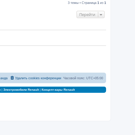
3 темы • Страница
1
из
1
Перейти
анда
Удалить cookies конференции
Часовой пояс:
UTC+05:00
о
|
Электромобили Renault
|
Концепт-кары Renault