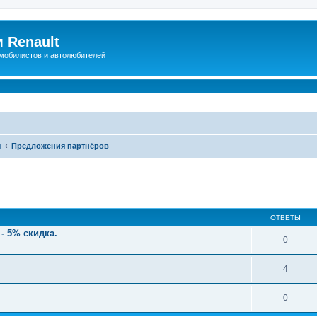
 Renault
мобилистов и автолюбителей
ы
Предложения партнёров
иренный поиск
ОТВЕТЫ
- 5% скидка.
0
4
0