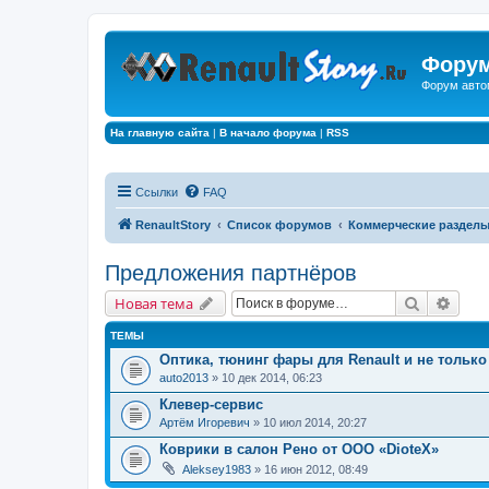
Форум
Форум авто
На главную сайта
|
В начало форума
|
RSS
Ссылки
FAQ
RenaultStory
Список форумов
Коммерческие раздел
Предложения партнёров
Поиск
Расш
Новая тема
ТЕМЫ
Оптика, тюнинг фары для Renault и не только 
auto2013
» 10 дек 2014, 06:23
Клевер-сервис
Артём Игоревич
» 10 июл 2014, 20:27
Коврики в салон Рено от ООО «DioteX»
Aleksey1983
» 16 июн 2012, 08:49