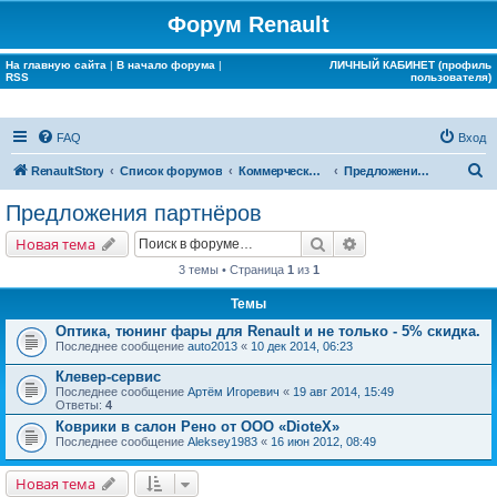
Форум Renault
На главную сайта
|
В начало форума
|
ЛИЧНЫЙ КАБИНЕТ (профиль
RSS
пользователя)
FAQ
Вход
П
RenaultStory
Список форумов
Коммерческие разделы
Предложения партнёров
о
Предложения партнёров
и
Поиск
Расширенный поис
Новая тема
с
3 темы • Страница
1
из
1
к
Темы
Оптика, тюнинг фары для Renault и не только - 5% скидка.
Последнее сообщение
auto2013
«
10 дек 2014, 06:23
Клевер-сервис
Последнее сообщение
Артём Игоревич
«
19 авг 2014, 15:49
Ответы:
4
Коврики в салон Рено от ООО «DioteX»
Последнее сообщение
Aleksey1983
«
16 июн 2012, 08:49
Новая тема