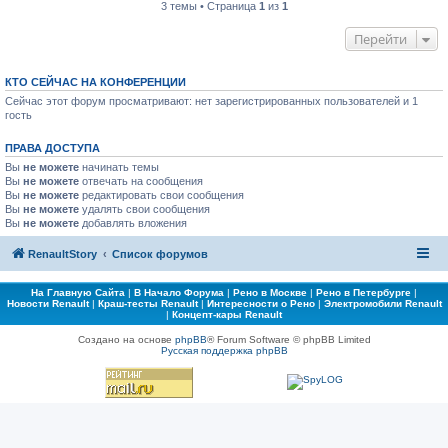
3 темы • Страница
1
из
1
Перейти
КТО СЕЙЧАС НА КОНФЕРЕНЦИИ
Сейчас этот форум просматривают: нет зарегистрированных пользователей и 1
гость
ПРАВА ДОСТУПА
Вы
не можете
начинать темы
Вы
не можете
отвечать на сообщения
Вы
не можете
редактировать свои сообщения
Вы
не можете
удалять свои сообщения
Вы
не можете
добавлять вложения
RenaultStory
Список форумов
На Главную Сайта
|
В Начало Форума
|
Рено в Москве
|
Рено в Петербурге
|
Новости Renault
|
Краш-тесты Renault
|
Интересности о Рено
|
Электромобили Renault
|
Концепт-кары Renault
Создано на основе
phpBB
® Forum Software © phpBB Limited
Русская поддержка phpBB