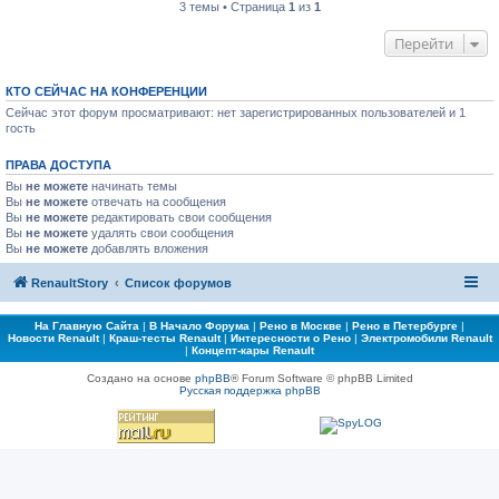
3 темы • Страница
1
из
1
Перейти
КТО СЕЙЧАС НА КОНФЕРЕНЦИИ
Сейчас этот форум просматривают: нет зарегистрированных пользователей и 1
гость
ПРАВА ДОСТУПА
Вы
не можете
начинать темы
Вы
не можете
отвечать на сообщения
Вы
не можете
редактировать свои сообщения
Вы
не можете
удалять свои сообщения
Вы
не можете
добавлять вложения
RenaultStory
Список форумов
На Главную Сайта
|
В Начало Форума
|
Рено в Москве
|
Рено в Петербурге
|
Новости Renault
|
Краш-тесты Renault
|
Интересности о Рено
|
Электромобили Renault
|
Концепт-кары Renault
Создано на основе
phpBB
® Forum Software © phpBB Limited
Русская поддержка phpBB