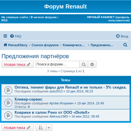
Форум Renault
На главную сайта
|
В начало форума
|
ЛИЧНЫЙ КАБИНЕТ (профиль
RSS
пользователя)
FAQ
Вход
П
RenaultStory
Список форумов
Коммерческие разделы
Предложения партнёров
о
Предложения партнёров
и
Поиск
Расширенный поис
Новая тема
с
3 темы • Страница
1
из
1
к
Темы
Оптика, тюнинг фары для Renault и не только - 5% скидка.
Последнее сообщение
auto2013
«
10 дек 2014, 06:23
Клевер-сервис
Последнее сообщение
Артём Игоревич
«
19 авг 2014, 15:49
Ответы:
4
Коврики в салон Рено от ООО «DioteX»
Последнее сообщение
Aleksey1983
«
16 июн 2012, 08:49
Новая тема