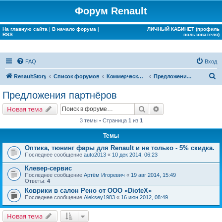
Форум Renault
На главную сайта
|
В начало форума
|
ЛИЧНЫЙ КАБИНЕТ (профиль
RSS
пользователя)
FAQ
Вход
П
RenaultStory
Список форумов
Коммерческие разделы
Предложения партнёров
о
Предложения партнёров
и
Поиск
Расширенный поис
Новая тема
с
3 темы • Страница
1
из
1
к
Темы
Оптика, тюнинг фары для Renault и не только - 5% скидка.
Последнее сообщение
auto2013
«
10 дек 2014, 06:23
Клевер-сервис
Последнее сообщение
Артём Игоревич
«
19 авг 2014, 15:49
Ответы:
4
Коврики в салон Рено от ООО «DioteX»
Последнее сообщение
Aleksey1983
«
16 июн 2012, 08:49
Новая тема