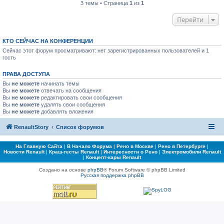
3 темы • Страница
1
из
1
Перейти
КТО СЕЙЧАС НА КОНФЕРЕНЦИИ
Сейчас этот форум просматривают: нет зарегистрированных пользователей и 1
гость
ПРАВА ДОСТУПА
Вы
не можете
начинать темы
Вы
не можете
отвечать на сообщения
Вы
не можете
редактировать свои сообщения
Вы
не можете
удалять свои сообщения
Вы
не можете
добавлять вложения
RenaultStory
Список форумов
На Главную Сайта
|
В Начало Форума
|
Рено в Москве
|
Рено в Петербурге
|
Новости Renault
|
Краш-тесты Renault
|
Интересности о Рено
|
Электромобили Renault
|
Концепт-кары Renault
Создано на основе
phpBB
® Forum Software © phpBB Limited
Русская поддержка phpBB