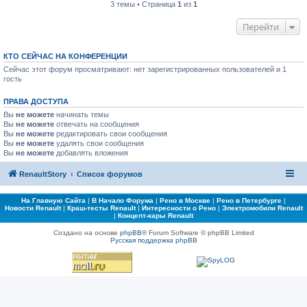
3 темы • Страница
1
из
1
Перейти
КТО СЕЙЧАС НА КОНФЕРЕНЦИИ
Сейчас этот форум просматривают: нет зарегистрированных пользователей и 1
гость
ПРАВА ДОСТУПА
Вы
не можете
начинать темы
Вы
не можете
отвечать на сообщения
Вы
не можете
редактировать свои сообщения
Вы
не можете
удалять свои сообщения
Вы
не можете
добавлять вложения
RenaultStory
Список форумов
На Главную Сайта
|
В Начало Форума
|
Рено в Москве
|
Рено в Петербурге
|
Новости Renault
|
Краш-тесты Renault
|
Интересности о Рено
|
Электромобили Renault
|
Концепт-кары Renault
Создано на основе
phpBB
® Forum Software © phpBB Limited
Русская поддержка phpBB