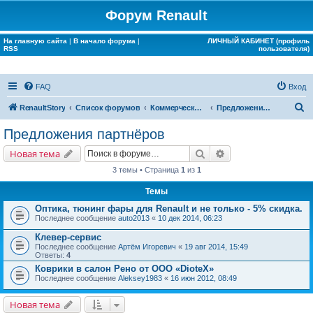
Форум Renault
На главную сайта
|
В начало форума
|
ЛИЧНЫЙ КАБИНЕТ (профиль
RSS
пользователя)
FAQ
Вход
П
RenaultStory
Список форумов
Коммерческие разделы
Предложения партнёров
о
Предложения партнёров
и
Поиск
Расширенный поис
Новая тема
с
3 темы • Страница
1
из
1
к
Темы
Оптика, тюнинг фары для Renault и не только - 5% скидка.
Последнее сообщение
auto2013
«
10 дек 2014, 06:23
Клевер-сервис
Последнее сообщение
Артём Игоревич
«
19 авг 2014, 15:49
Ответы:
4
Коврики в салон Рено от ООО «DioteX»
Последнее сообщение
Aleksey1983
«
16 июн 2012, 08:49
Новая тема