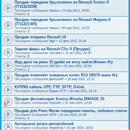
Продаю передние брызговики на Renault Scenic II
(7711223258)
Последнее сообщение
Natura
«
14 апр 2012, 19:55
Ответы:
1
Продаю передние брызговики на Renault Megane II
(7711221305)
Последнее сообщение
Natura
«
05 апр 2012, 22:23
Ответы:
2
Продам коврики Renault 19
Последнее сообщение
dfgh
«
12 фев 2012, 22:46
Задние фары на Renault Clio II [Продам]
Последнее сообщение
Clio-Man
«
12 окт 2011, 20:10
Ответы:
2
Ищу диск на рено 15 дюйм не могу найти.Можно б/у
Последнее сообщение
DM-Sun
«
01 июн 2011, 23:58
Ответы:
1
Продаю комплект кованных колес R14 185/70 мало б/у
Последнее сообщение
ДмитрийР
«
19 мар 2011, 22:21
КУПЛЮ кабель UTP, FTP, SFTP, D-link.
Последнее сообщение
Вадим UTP
«
16 мар 2011, 02:16
Продам фотоаппарат Konica Minolta DIMAGE Z6
Последнее сообщение
Reporter
«
07 ноя 2010, 13:05
Продам для Рено Меган переднюю панель, лобовое стекло
Последнее сообщение
Vit79
«
10 сен 2010, 10:38
Ответы:
1
Авторынок ретро-автомобилей
Последнее сообщение
Форейтор
«
31 авг 2010, 18:52