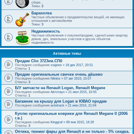
сборе...
Темы:
2
Барахолка
Частные объявления о продаже/покупке вещей, не имеющих
отношения к автомобилям
Темы:
3
Недвижимость
Частные объявления о покупке/продаже, сдаче/съеме квартир,
домов, дач, земельных участков и других объектов
недвижимости.
Активные темы
Продам Clio 3723км.СПб
Последнее сообщение
xsignes
«
18 дек 2017, 20:51
Ответы:
1
Продам оригинальные свечки очень дёшево
Последнее сообщение
Nikitos
«
07 авг 2015, 15:07
Ответы:
3
Б/У запчасти на Renault Logan, Renault Megane
Последнее сообщение
Автотаун
«
21 июл 2015, 16:55
Ответы:
1
Багажник на крышу для Logan в ЮВАО продам
Последнее сообщение
avtotrack
«
21 июн 2015, 21:04
Куплю оригинальные коврики для Renault Megane II (2006
г.в.)
Последнее сообщение
Kinggraf
«
08 янв 2015, 18:28
Ответы:
3
Оптика, тюнинг фары для Renault и не только - 5% скидка.