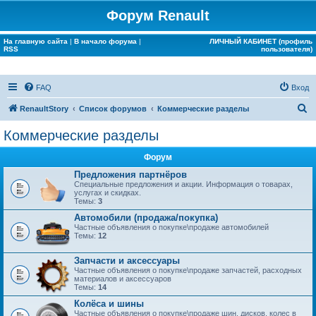
Форум Renault
На главную сайта
|
В начало форума
|
ЛИЧНЫЙ КАБИНЕТ (профиль
RSS
пользователя)
FAQ
Вход
П
RenaultStory
Список форумов
Коммерческие разделы
о
Коммерческие разделы
и
Форум
с
Предложения партнёров
к
Специальные предложения и акции. Информация о товарах,
услугах и скидках.
Темы:
3
Автомобили (продажа/покупка)
Частные объявления о покупке\продаже автомобилей
Темы:
12
Запчасти и аксессуары
Частные объявления о покупке\продаже запчастей, расходных
материалов и аксессуаров
Темы:
14
Колёса и шины
Частные объявления о покупке\продаже шин, дисков, колес в