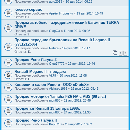
Последнее сообщение
auto2013
«
10 дек 2014, 06:23
Клевер-сервис
Последнее сообщение
Артём Игоревич
«
19 авг 2014, 15:49
Ответы:
4
Продам автобокс - аэродинамический багажник TERRA
DRIVE
Последнее сообщение
OlegGa
«
11 сен 2013, 09:03
Ответы:
9
Продаю передние брызговики на Renault Laguna II
(7711212586)
Последнее сообщение
Natura
«
14 фев 2013, 17:17
Ответы:
11
1
2
Продаю Рено Лагуна 2
Последнее сообщение
Oleg74772
«
29 ноя 2012, 19:44
Renault Megane II - продажа
Последнее сообщение
Vit79
«
30 июл 2012, 11:08
Ответы:
1
Коврики в салон Рено от ООО «DioteX»
Последнее сообщение
Aleksey1983
«
16 июн 2012, 08:49
Продаю мотоцикл Yamaha FZ6-NA с ABS (98 л.с.)
Последнее сообщение
mon888
«
29 апр 2012, 23:49
Продаётся Renault 19 Europa 1998г.
Последнее сообщение
mon888
«
24 апр 2012, 11:30
Продаю Рено Лагуна II
Последнее сообщение
Kap6710
«
20 апр 2012, 13:02