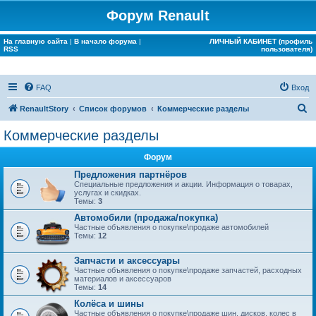
Форум Renault
На главную сайта
|
В начало форума
|
ЛИЧНЫЙ КАБИНЕТ (профиль
RSS
пользователя)
FAQ
Вход
П
RenaultStory
Список форумов
Коммерческие разделы
о
Коммерческие разделы
и
Форум
с
Предложения партнёров
к
Специальные предложения и акции. Информация о товарах,
услугах и скидках.
Темы:
3
Автомобили (продажа/покупка)
Частные объявления о покупке\продаже автомобилей
Темы:
12
Запчасти и аксессуары
Частные объявления о покупке\продаже запчастей, расходных
материалов и аксессуаров
Темы:
14
Колёса и шины
Частные объявления о покупке\продаже шин, дисков, колес в