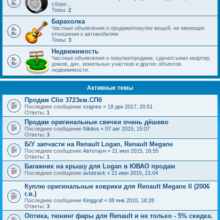
сборе...
Темы:
2
Барахолка
Частные объявления о продаже/покупке вещей, не имеющих
отношения к автомобилям
Темы:
3
Недвижимость
Частные объявления о покупке/продаже, сдаче/съеме квартир,
домов, дач, земельных участков и других объектов
недвижимости.
Активные темы
Продам Clio 3723км.СПб
Последнее сообщение
xsignes
«
18 дек 2017, 20:51
Ответы:
1
Продам оригинальные свечки очень дёшево
Последнее сообщение
Nikitos
«
07 авг 2015, 15:07
Ответы:
3
Б/У запчасти на Renault Logan, Renault Megane
Последнее сообщение
Автотаун
«
21 июл 2015, 16:55
Ответы:
1
Багажник на крышу для Logan в ЮВАО продам
Последнее сообщение
avtotrack
«
21 июн 2015, 21:04
Куплю оригинальные коврики для Renault Megane II (2006
г.в.)
Последнее сообщение
Kinggraf
«
08 янв 2015, 18:28
Ответы:
3
Оптика, тюнинг фары для Renault и не только - 5% скидка.