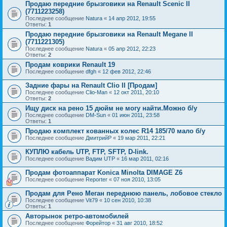
Продаю передние брызговики на Renault Scenic II
(7711223258)
Последнее сообщение
Natura
«
14 апр 2012, 19:55
Ответы:
1
Продаю передние брызговики на Renault Megane II
(7711221305)
Последнее сообщение
Natura
«
05 апр 2012, 22:23
Ответы:
2
Продам коврики Renault 19
Последнее сообщение
dfgh
«
12 фев 2012, 22:46
Задние фары на Renault Clio II [Продам]
Последнее сообщение
Clio-Man
«
12 окт 2011, 20:10
Ответы:
2
Ищу диск на рено 15 дюйм не могу найти.Можно б/у
Последнее сообщение
DM-Sun
«
01 июн 2011, 23:58
Ответы:
1
Продаю комплект кованных колес R14 185/70 мало б/у
Последнее сообщение
ДмитрийР
«
19 мар 2011, 22:21
КУПЛЮ кабель UTP, FTP, SFTP, D-link.
Последнее сообщение
Вадим UTP
«
16 мар 2011, 02:16
Продам фотоаппарат Konica Minolta DIMAGE Z6
Последнее сообщение
Reporter
«
07 ноя 2010, 13:05
Продам для Рено Меган переднюю панель, лобовое стекло
Последнее сообщение
Vit79
«
10 сен 2010, 10:38
Ответы:
1
Авторынок ретро-автомобилей
Последнее сообщение
Форейтор
«
31 авг 2010, 18:52