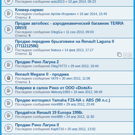
Последнее сообщение
auto2013
«
10 дек 2014, 06:23
Клевер-сервис
Последнее сообщение
Артём Игоревич
«
19 авг 2014, 15:49
Ответы:
4
Продам автобокс - аэродинамический багажник TERRA
DRIVE
Последнее сообщение
OlegGa
«
11 сен 2013, 09:03
Ответы:
9
Продаю передние брызговики на Renault Laguna II
(7711212586)
Последнее сообщение
Natura
«
14 фев 2013, 17:17
Ответы:
11
1
2
Продаю Рено Лагуна 2
Последнее сообщение
Oleg74772
«
29 ноя 2012, 19:44
Renault Megane II - продажа
Последнее сообщение
Vit79
«
30 июл 2012, 11:08
Ответы:
1
Коврики в салон Рено от ООО «DioteX»
Последнее сообщение
Aleksey1983
«
16 июн 2012, 08:49
Продаю мотоцикл Yamaha FZ6-NA с ABS (98 л.с.)
Последнее сообщение
mon888
«
29 апр 2012, 23:49
Продаётся Renault 19 Europa 1998г.
Последнее сообщение
mon888
«
24 апр 2012, 11:30
Продаю Рено Лагуна II
Последнее сообщение
Kap6710
«
20 апр 2012, 13:02