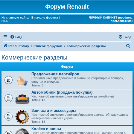
Форум Renault
На главную сайта
|
В начало форума
|
ЛИЧНЫЙ КАБИНЕТ (профиль
RSS
пользователя)
FAQ
Вход
П
RenaultStory
Список форумов
Коммерческие разделы
о
Коммерческие разделы
и
Форум
с
Предложения партнёров
к
Специальные предложения и акции. Информация о товарах,
услугах и скидках.
Темы:
3
Автомобили (продажа/покупка)
Частные объявления о покупке\продаже автомобилей
Темы:
12
Запчасти и аксессуары
Частные объявления о покупке\продаже запчастей, расходных
материалов и аксессуаров
Темы:
14
Колёса и шины
Частные объявления о покупке\продаже шин, дисков, колес в