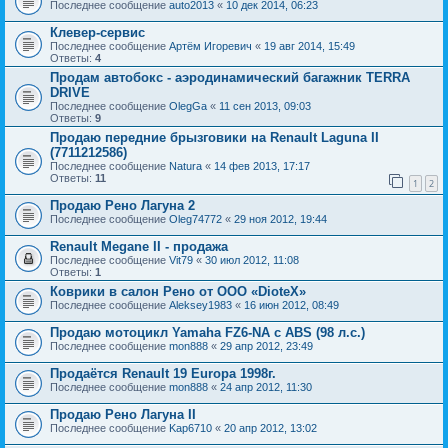
Последнее сообщение
auto2013
«
10 дек 2014, 06:23
Клевер-сервис
Последнее сообщение
Артём Игоревич
«
19 авг 2014, 15:49
Ответы:
4
Продам автобокс - аэродинамический багажник TERRA
DRIVE
Последнее сообщение
OlegGa
«
11 сен 2013, 09:03
Ответы:
9
Продаю передние брызговики на Renault Laguna II
(7711212586)
Последнее сообщение
Natura
«
14 фев 2013, 17:17
Ответы:
11
1
2
Продаю Рено Лагуна 2
Последнее сообщение
Oleg74772
«
29 ноя 2012, 19:44
Renault Megane II - продажа
Последнее сообщение
Vit79
«
30 июл 2012, 11:08
Ответы:
1
Коврики в салон Рено от ООО «DioteX»
Последнее сообщение
Aleksey1983
«
16 июн 2012, 08:49
Продаю мотоцикл Yamaha FZ6-NA с ABS (98 л.с.)
Последнее сообщение
mon888
«
29 апр 2012, 23:49
Продаётся Renault 19 Europa 1998г.
Последнее сообщение
mon888
«
24 апр 2012, 11:30
Продаю Рено Лагуна II
Последнее сообщение
Kap6710
«
20 апр 2012, 13:02