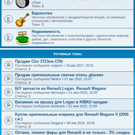
сборе...
Темы:
2
Барахолка
Частные объявления о продаже/покупке вещей, не имеющих
отношения к автомобилям
Темы:
3
Недвижимость
Частные объявления о покупке/продаже, сдаче/съеме квартир,
домов, дач, земельных участков и других объектов
недвижимости.
Активные темы
Продам Clio 3723км.СПб
Последнее сообщение
xsignes
«
18 дек 2017, 20:51
Ответы:
1
Продам оригинальные свечки очень дёшево
Последнее сообщение
Nikitos
«
07 авг 2015, 15:07
Ответы:
3
Б/У запчасти на Renault Logan, Renault Megane
Последнее сообщение
Автотаун
«
21 июл 2015, 16:55
Ответы:
1
Багажник на крышу для Logan в ЮВАО продам
Последнее сообщение
avtotrack
«
21 июн 2015, 21:04
Куплю оригинальные коврики для Renault Megane II (2006
г.в.)
Последнее сообщение
Kinggraf
«
08 янв 2015, 18:28
Ответы:
3
Оптика, тюнинг фары для Renault и не только - 5% скидка.