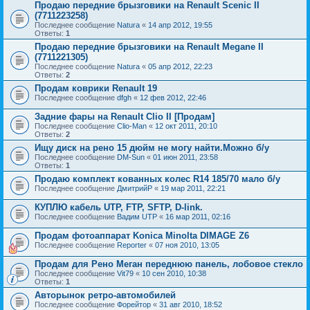
Продаю передние брызговики на Renault Scenic II
(7711223258)
Последнее сообщение
Natura
«
14 апр 2012, 19:55
Ответы:
1
Продаю передние брызговики на Renault Megane II
(7711221305)
Последнее сообщение
Natura
«
05 апр 2012, 22:23
Ответы:
2
Продам коврики Renault 19
Последнее сообщение
dfgh
«
12 фев 2012, 22:46
Задние фары на Renault Clio II [Продам]
Последнее сообщение
Clio-Man
«
12 окт 2011, 20:10
Ответы:
2
Ищу диск на рено 15 дюйм не могу найти.Можно б/у
Последнее сообщение
DM-Sun
«
01 июн 2011, 23:58
Ответы:
1
Продаю комплект кованных колес R14 185/70 мало б/у
Последнее сообщение
ДмитрийР
«
19 мар 2011, 22:21
КУПЛЮ кабель UTP, FTP, SFTP, D-link.
Последнее сообщение
Вадим UTP
«
16 мар 2011, 02:16
Продам фотоаппарат Konica Minolta DIMAGE Z6
Последнее сообщение
Reporter
«
07 ноя 2010, 13:05
Продам для Рено Меган переднюю панель, лобовое стекло
Последнее сообщение
Vit79
«
10 сен 2010, 10:38
Ответы:
1
Авторынок ретро-автомобилей
Последнее сообщение
Форейтор
«
31 авг 2010, 18:52