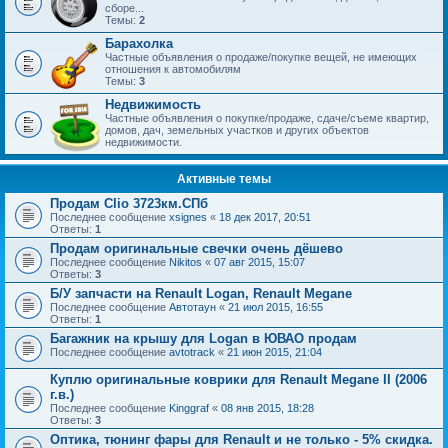
сборе...
Темы:
2
Барахолка
Частные объявления о продаже/покупке вещей, не имеющих
отношения к автомобилям
Темы:
3
Недвижимость
Частные объявления о покупке/продаже, сдаче/съеме квартир,
домов, дач, земельных участков и других объектов
недвижимости.
Активные темы
Продам Clio 3723км.СПб
Последнее сообщение
xsignes
«
18 дек 2017, 20:51
Ответы:
1
Продам оригинальные свечки очень дёшево
Последнее сообщение
Nikitos
«
07 авг 2015, 15:07
Ответы:
3
Б/У запчасти на Renault Logan, Renault Megane
Последнее сообщение
Автотаун
«
21 июл 2015, 16:55
Ответы:
1
Багажник на крышу для Logan в ЮВАО продам
Последнее сообщение
avtotrack
«
21 июн 2015, 21:04
Куплю оригинальные коврики для Renault Megane II (2006
г.в.)
Последнее сообщение
Kinggraf
«
08 янв 2015, 18:28
Ответы:
3
Оптика, тюнинг фары для Renault и не только - 5% скидка.