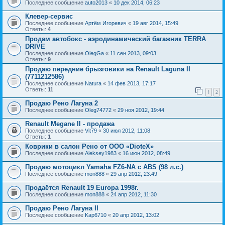
Последнее сообщение
auto2013
«
10 дек 2014, 06:23
Клевер-сервис
Последнее сообщение
Артём Игоревич
«
19 авг 2014, 15:49
Ответы:
4
Продам автобокс - аэродинамический багажник TERRA
DRIVE
Последнее сообщение
OlegGa
«
11 сен 2013, 09:03
Ответы:
9
Продаю передние брызговики на Renault Laguna II
(7711212586)
Последнее сообщение
Natura
«
14 фев 2013, 17:17
Ответы:
11
1
2
Продаю Рено Лагуна 2
Последнее сообщение
Oleg74772
«
29 ноя 2012, 19:44
Renault Megane II - продажа
Последнее сообщение
Vit79
«
30 июл 2012, 11:08
Ответы:
1
Коврики в салон Рено от ООО «DioteX»
Последнее сообщение
Aleksey1983
«
16 июн 2012, 08:49
Продаю мотоцикл Yamaha FZ6-NA с ABS (98 л.с.)
Последнее сообщение
mon888
«
29 апр 2012, 23:49
Продаётся Renault 19 Europa 1998г.
Последнее сообщение
mon888
«
24 апр 2012, 11:30
Продаю Рено Лагуна II
Последнее сообщение
Kap6710
«
20 апр 2012, 13:02