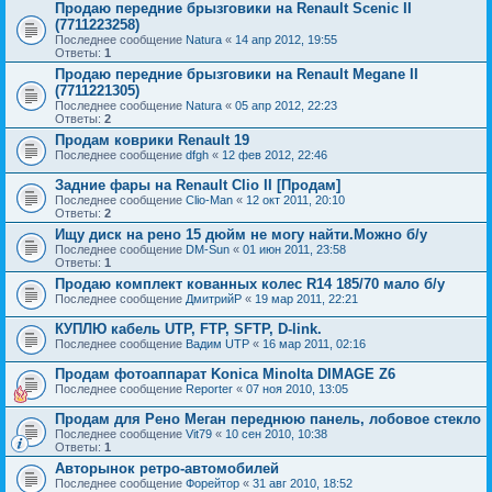
Продаю передние брызговики на Renault Scenic II
(7711223258)
Последнее сообщение
Natura
«
14 апр 2012, 19:55
Ответы:
1
Продаю передние брызговики на Renault Megane II
(7711221305)
Последнее сообщение
Natura
«
05 апр 2012, 22:23
Ответы:
2
Продам коврики Renault 19
Последнее сообщение
dfgh
«
12 фев 2012, 22:46
Задние фары на Renault Clio II [Продам]
Последнее сообщение
Clio-Man
«
12 окт 2011, 20:10
Ответы:
2
Ищу диск на рено 15 дюйм не могу найти.Можно б/у
Последнее сообщение
DM-Sun
«
01 июн 2011, 23:58
Ответы:
1
Продаю комплект кованных колес R14 185/70 мало б/у
Последнее сообщение
ДмитрийР
«
19 мар 2011, 22:21
КУПЛЮ кабель UTP, FTP, SFTP, D-link.
Последнее сообщение
Вадим UTP
«
16 мар 2011, 02:16
Продам фотоаппарат Konica Minolta DIMAGE Z6
Последнее сообщение
Reporter
«
07 ноя 2010, 13:05
Продам для Рено Меган переднюю панель, лобовое стекло
Последнее сообщение
Vit79
«
10 сен 2010, 10:38
Ответы:
1
Авторынок ретро-автомобилей
Последнее сообщение
Форейтор
«
31 авг 2010, 18:52