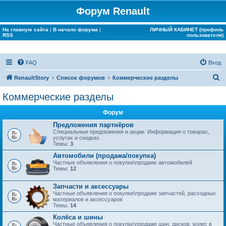
Форум Renault
На главную сайта
|
В начало форума
|
ЛИЧНЫЙ КАБИНЕТ (профиль
RSS
пользователя)
FAQ
Вход
П
RenaultStory
Список форумов
Коммерческие разделы
о
Коммерческие разделы
и
Форум
с
Предложения партнёров
к
Специальные предложения и акции. Информация о товарах,
услугах и скидках.
Темы:
3
Автомобили (продажа/покупка)
Частные объявления о покупке\продаже автомобилей
Темы:
12
Запчасти и аксессуары
Частные объявления о покупке\продаже запчастей, расходных
материалов и аксессуаров
Темы:
14
Колёса и шины
Частные объявления о покупке\продаже шин, дисков, колес в