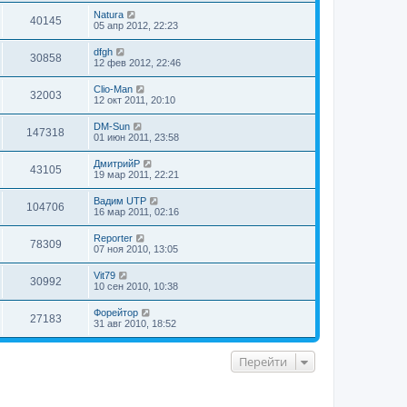
Natura
40145
05 апр 2012, 22:23
dfgh
30858
12 фев 2012, 22:46
Clio-Man
32003
12 окт 2011, 20:10
DM-Sun
147318
01 июн 2011, 23:58
ДмитрийР
43105
19 мар 2011, 22:21
Вадим UTP
104706
16 мар 2011, 02:16
Reporter
78309
07 ноя 2010, 13:05
Vit79
30992
10 сен 2010, 10:38
Форейтор
27183
31 авг 2010, 18:52
Перейти