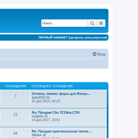
Поиск
Расширенный по
ЛИЧНЫЙ КАБИНЕТ (профиль пользователя)
Вход
СООБЩЕНИЯ
ПОСЛЕДНЕЕ СООБЩЕНИЕ
Оптика, тюнинг фары для Renau…
7
П
auto2013
е
10 дек 2014, 06:23
р
е
й
Re: Продам Clio 3723км.СПб
22
т
П
xsignes
и
е
18 дек 2017, 20:51
к
р
п
е
о
й
Re: Продам оригинальные свечк…
48
с
т
П
Nikitos
л
и