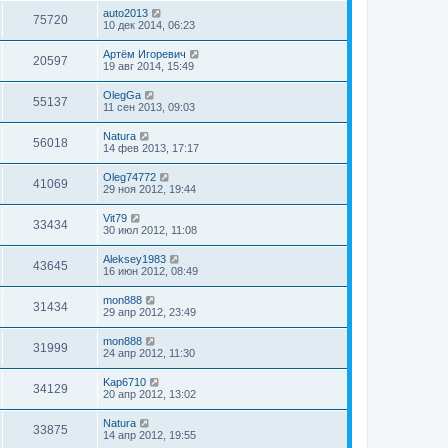
auto2013
75720
10 дек 2014, 06:23
Артём Игоревич
20597
19 авг 2014, 15:49
OlegGa
55137
11 сен 2013, 09:03
Natura
56018
14 фев 2013, 17:17
Oleg74772
41069
29 ноя 2012, 19:44
Vit79
33434
30 июл 2012, 11:08
Aleksey1983
43645
16 июн 2012, 08:49
mon888
31434
29 апр 2012, 23:49
mon888
31999
24 апр 2012, 11:30
Kap6710
34129
20 апр 2012, 13:02
Natura
33875
14 апр 2012, 19:55