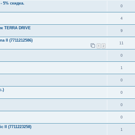
- 5% скидка.
0
4
ик TERRA DRIVE
9
 II (7711212586)
11
1
2
0
1
0
.)
0
0
0
 II (7711223258)
1