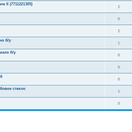
e II (7711221305)
2
0
2
но б/у
1
мало б/у
0
0
Z6
0
бовое стекло
1
0