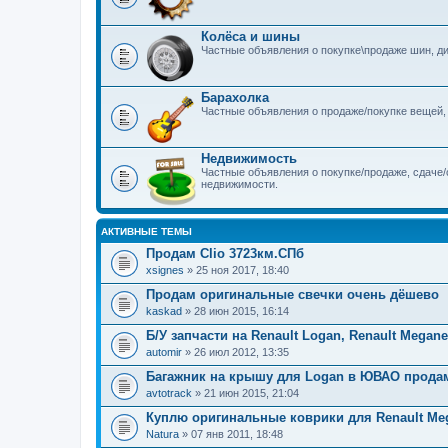
Колёса и шины
Частные объявления о покупке\продаже шин, дис
Барахолка
Частные объявления о продаже/покупке вещей
Недвижимость
Частные объявления о покупке/продаже, сдаче/
недвижимости.
АКТИВНЫЕ ТЕМЫ
Продам Clio 3723км.СПб
xsignes
» 25 ноя 2017, 18:40
Продам оригинальные свечки очень дёшево
kaskad
» 28 июн 2015, 16:14
Б/У запчасти на Renault Logan, Renault Megane
automir
» 26 июл 2012, 13:35
Багажник на крышу для Logan в ЮВАО прода
avtotrack
» 21 июн 2015, 21:04
Куплю оригинальные коврики для Renault Megan
Natura
» 07 янв 2011, 18:48