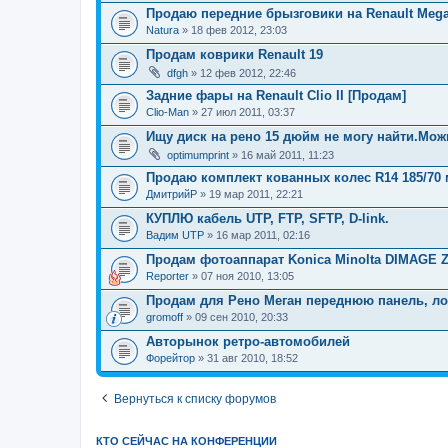
Продаю передние брызговики на Renault Megan
Natura
» 18 фев 2012, 23:03
Продам коврики Renault 19
dfgh
» 12 фев 2012, 22:46
Задние фары на Renault Clio II [Продам]
Clio-Man
» 27 июл 2011, 03:37
Ищу диск на рено 15 дюйм не могу найти.Мож
optimumprint
» 16 май 2011, 11:23
Продаю комплект кованных колес R14 185/70 
ДмитрийР
» 19 мар 2011, 22:21
КУПЛЮ кабель UTP, FTP, SFTP, D-link.
Вадим UTP
» 16 мар 2011, 02:16
Продам фотоаппарат Konica Minolta DIMAGE 
Reporter
» 07 ноя 2010, 13:05
Продам для Рено Меган переднюю панель, ло
gromoff
» 09 сен 2010, 20:33
Авторынок ретро-автомобилей
Форейтор
» 31 авг 2010, 18:52
Вернуться к списку форумов
КТО СЕЙЧАС НА КОНФЕРЕНЦИИ