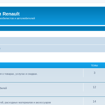
 Renault
мобилистов и автолюбителей
ы
ТЕМЫ
3
о товарах, услугах и скидках.
12
обилей
14
тей, расходных материалов и аксессуаров