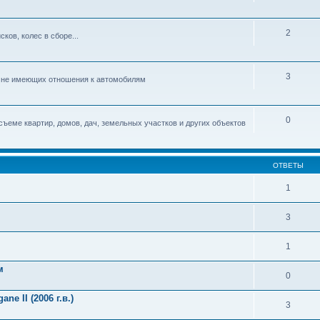
2
ков, колес в сборе...
3
, не имеющих отношения к автомобилям
0
съеме квартир, домов, дач, земельных участков и других объектов
ОТВЕТЫ
1
3
1
м
0
e II (2006 г.в.)
3