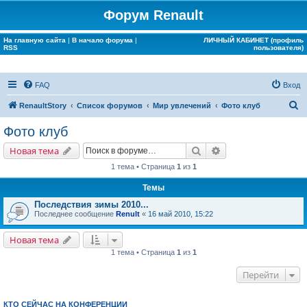
Форум Renault
На главную сайта
|
В начало форума
|
ЛИЧНЫЙ КАБИНЕТ (профиль
RSS
пользователя)
FAQ
Вход
П
RenaultStory
Список форумов
Мир увлечений
Фото клуб
о
Фото клуб
и
Поиск
Расширенный поис
Новая тема
с
1 тема • Страница
1
из
1
к
Темы
Последствия зимы 2010...
Последнее сообщение
Renult
«
16 май 2010, 15:22
Новая тема
1 тема • Страница
1
из
1
Перейти
КТО СЕЙЧАС НА КОНФЕРЕНЦИИ