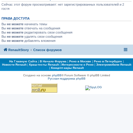
Сейчас этот форум просматривают: нет зарегистрированных пользователей и 2
гостя
ПРАВА ДОСТУПА
Вы
не можете
начинать темы
Вы
не можете
отвечать на сообщения
Вы
не можете
редактировать свои сообщения
Вы
не можете
удалять свои сообщения
Вы
не можете
добавлять вложения
RenaultStory
Список форумов
На Главную Сайта
|
В Начало Форума
|
Рено в Москве
|
Рено в Петербурге
|
Новости Renault
|
Краш-тесты Renault
|
Интересности о Рено
|
Электромобили Renault
|
Концепт-кары Renault
Создано на основе
phpBB
® Forum Software © phpBB Limited
Русская поддержка phpBB