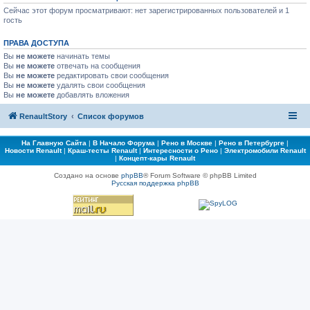
Сейчас этот форум просматривают: нет зарегистрированных пользователей и 1
гость
ПРАВА ДОСТУПА
Вы
не можете
начинать темы
Вы
не можете
отвечать на сообщения
Вы
не можете
редактировать свои сообщения
Вы
не можете
удалять свои сообщения
Вы
не можете
добавлять вложения
RenaultStory
Список форумов
На Главную Сайта
|
В Начало Форума
|
Рено в Москве
|
Рено в Петербурге
|
Новости Renault
|
Краш-тесты Renault
|
Интересности о Рено
|
Электромобили Renault
|
Концепт-кары Renault
Создано на основе
phpBB
® Forum Software © phpBB Limited
Русская поддержка phpBB