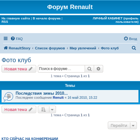
Форум Renault
На главную сайта
|
В начало форума
|
ЛИЧНЫЙ КАБИНЕТ (профиль
RSS
пользователя)
FAQ
Вход
П
RenaultStory
Список форумов
Мир увлечений
Фото клуб
о
Фото клуб
и
Поиск
Расширенный поис
Новая тема
с
1 тема • Страница
1
из
1
к
Темы
Последствия зимы 2010...
Последнее сообщение
Renult
«
16 май 2010, 15:22
Новая тема
1 тема • Страница
1
из
1
Перейти
КТО СЕЙЧАС НА КОНФЕРЕНЦИИ