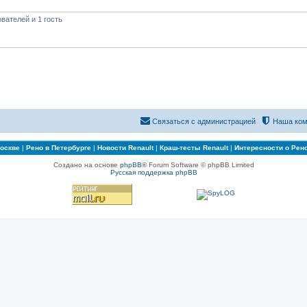
вателей и 1 гость
Связаться с администрацией
Наша ком
Москве
|
Рено в Петербурге
|
Новости Renault
|
Краш-тесты Renault
|
Интересности о Рен
Создано на основе
phpBB
® Forum Software © phpBB Limited
Русская поддержка phpBB