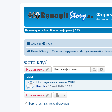
Форум
Форум авто
На главную сайта
|
В начало форума
|
RSS
Ссылки
FAQ
RenaultStory
Список форумов
Мир увлечений
Фото
Фото клуб
Поиск
Расш
Новая тема
ТЕМЫ
Последствия зимы 2010...
Renult
» 16 май 2010, 15:22
Новая тема
Вернуться к списку форумов