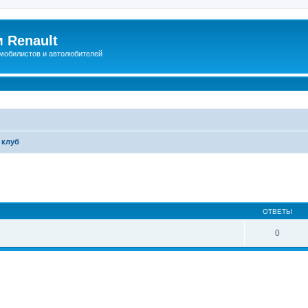
 Renault
мобилистов и автолюбителей
 клуб
иренный поиск
ОТВЕТЫ
0