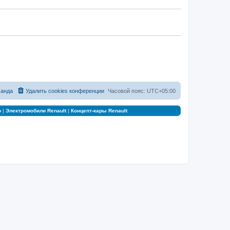
анда
Удалить cookies конференции
Часовой пояс:
UTC+05:00
о
|
Электромобили Renault
|
Концепт-кары Renault