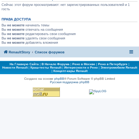
Сейчас этот форум просматривают: нет зарегистрированных пользователей и 1
гость
ПРАВА ДОСТУПА
Вы
не можете
начинать темы
Вы
не можете
отвечать на сообщения
Вы
не можете
редактировать свои сообщения
Вы
не можете
удалять свои сообщения
Вы
не можете
добавлять вложения
RenaultStory
Список форумов
На Главную Сайта
|
В Начало Форума
|
Рено в Москве
|
Рено в Петербурге
|
Новости Renault
|
Краш-тесты Renault
|
Интересности о Рено
|
Электромобили Renault
|
Концепт-кары Renault
Создано на основе
phpBB
® Forum Software © phpBB Limited
Русская поддержка phpBB