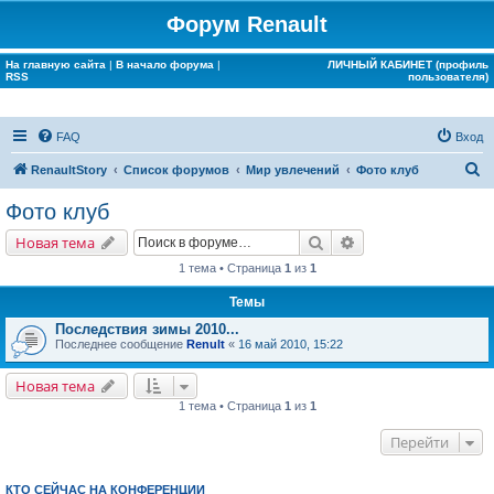
Форум Renault
На главную сайта
|
В начало форума
|
ЛИЧНЫЙ КАБИНЕТ (профиль
RSS
пользователя)
FAQ
Вход
П
RenaultStory
Список форумов
Мир увлечений
Фото клуб
о
Фото клуб
и
Поиск
Расширенный поис
Новая тема
с
1 тема • Страница
1
из
1
к
Темы
Последствия зимы 2010...
Последнее сообщение
Renult
«
16 май 2010, 15:22
Новая тема
1 тема • Страница
1
из
1
Перейти
КТО СЕЙЧАС НА КОНФЕРЕНЦИИ