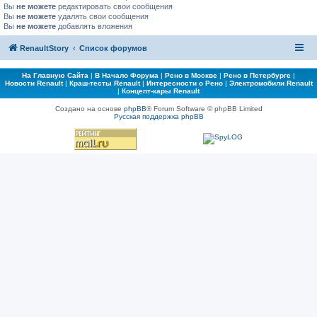
Вы
не можете
редактировать свои сообщения
Вы
не можете
удалять свои сообщения
Вы
не можете
добавлять вложения
RenaultStory
Список форумов
На Главную Сайта
|
В Начало Форума
|
Рено в Москве
|
Рено в Петербурге
|
Новости Renault
|
Краш-тесты Renault
|
Интересности о Рено
|
Электромобили Renault
|
Концепт-кары Renault
Создано на основе
phpBB
® Forum Software © phpBB Limited
Русская поддержка phpBB