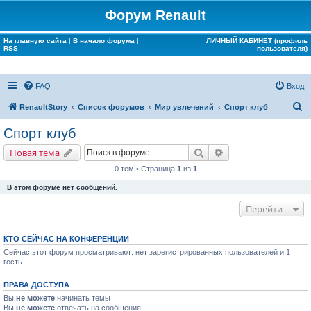
Форум Renault
На главную сайта
|
В начало форума
|
ЛИЧНЫЙ КАБИНЕТ (профиль
RSS
пользователя)
FAQ
Вход
П
RenaultStory
Список форумов
Мир увлечений
Спорт клуб
о
Спорт клуб
и
Поиск
Расширенный поис
Новая тема
с
0 тем • Страница
1
из
1
к
В этом форуме нет сообщений.
Перейти
КТО СЕЙЧАС НА КОНФЕРЕНЦИИ
Сейчас этот форум просматривают: нет зарегистрированных пользователей и 1
гость
ПРАВА ДОСТУПА
Вы
не можете
начинать темы
Вы
не можете
отвечать на сообщения