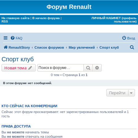
Форум Renault
На главную сайта
|
В начало форума
|
ЛИЧНЫЙ КАБИНЕТ (профиль
RSS
пользователя)
FAQ
Вход
П
RenaultStory
Список форумов
Мир увлечений
Спорт клуб
о
Спорт клуб
и
Поиск
Расширенный поис
Новая тема
с
0 тем • Страница
1
из
1
к
В этом форуме нет сообщений.
Перейти
КТО СЕЙЧАС НА КОНФЕРЕНЦИИ
Сейчас этот форум просматривают: нет зарегистрированных пользователей и 1
гость
ПРАВА ДОСТУПА
Вы
не можете
начинать темы
Вы
не можете
отвечать на сообщения