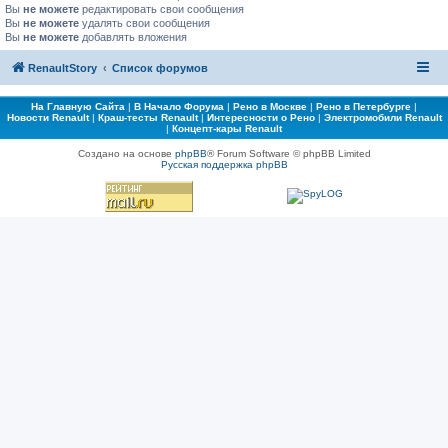
Вы
не можете
редактировать свои сообщения
Вы
не можете
удалять свои сообщения
Вы
не можете
добавлять вложения
RenaultStory
Список форумов
На Главную Сайта
|
В Начало Форума
|
Рено в Москве
|
Рено в Петербурге
|
Новости Renault
|
Краш-тесты Renault
|
Интересности о Рено
|
Электромобили Renault
|
Концепт-кары Renault
Создано на основе
phpBB
® Forum Software © phpBB Limited
Русская поддержка phpBB