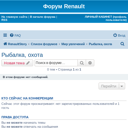
Форум Renault
На главную сайта
|
В начало форума
|
ЛИЧНЫЙ КАБИНЕТ (профиль
RSS
пользователя)
FAQ
Вход
П
RenaultStory
Список форумов
Мир увлечений
Рыбалка, охота
о
Рыбалка, охота
и
Поиск
Расширенный поис
Новая тема
с
0 тем • Страница
1
из
1
к
В этом форуме нет сообщений.
Перейти
КТО СЕЙЧАС НА КОНФЕРЕНЦИИ
Сейчас этот форум просматривают: нет зарегистрированных пользователей и 1
гость
ПРАВА ДОСТУПА
Вы
не можете
начинать темы
Вы
не можете
отвечать на сообщения