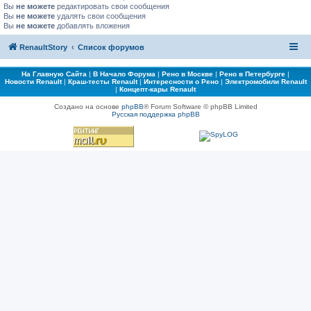
Вы
не можете
редактировать свои сообщения
Вы
не можете
удалять свои сообщения
Вы
не можете
добавлять вложения
RenaultStory
Список форумов
На Главную Сайта
|
В Начало Форума
|
Рено в Москве
|
Рено в Петербурге
|
Новости Renault
|
Краш-тесты Renault
|
Интересности о Рено
|
Электромобили Renault
|
Концепт-кары Renault
Создано на основе
phpBB
® Forum Software © phpBB Limited
Русская поддержка phpBB