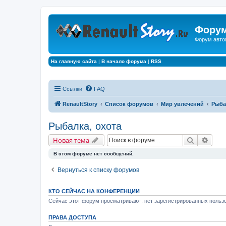
Форум
Форум авто
На главную сайта
|
В начало форума
|
RSS
Ссылки
FAQ
RenaultStory
Список форумов
Мир увлечений
Рыба
Рыбалка, охота
Поиск
Расш
Новая тема
В этом форуме нет сообщений.
Вернуться к списку форумов
КТО СЕЙЧАС НА КОНФЕРЕНЦИИ
Сейчас этот форум просматривают: нет зарегистрированных пользо
ПРАВА ДОСТУПА