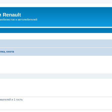
 Renault
мобилистов и автолюбителей
лка, охота
иренный поиск
вателей и 1 гость