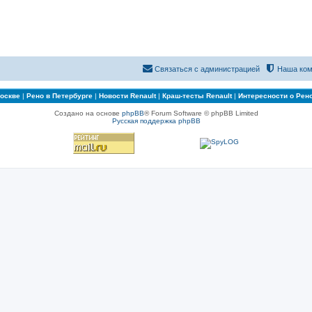
Связаться с администрацией
Наша ком
Москве
|
Рено в Петербурге
|
Новости Renault
|
Краш-тесты Renault
|
Интересности о Рен
Создано на основе
phpBB
® Forum Software © phpBB Limited
Русская поддержка phpBB