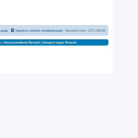
анда
Удалить cookies конференции
Часовой пояс:
UTC+05:00
о
|
Электромобили Renault
|
Концепт-кары Renault