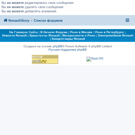
Вы
не можете
редактировать свои сообщения
Вы
не можете
удалять свои сообщения
Вы
не можете
добавлять вложения
RenaultStory
Список форумов
На Главную Сайта
|
В Начало Форума
|
Рено в Москве
|
Рено в Петербурге
|
Новости Renault
|
Краш-тесты Renault
|
Интересности о Рено
|
Электромобили Renault
|
Концепт-кары Renault
Создано на основе
phpBB
® Forum Software © phpBB Limited
Русская поддержка phpBB