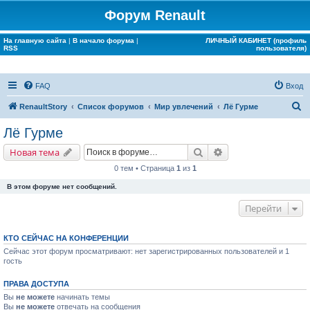
Форум Renault
На главную сайта
|
В начало форума
|
ЛИЧНЫЙ КАБИНЕТ (профиль
RSS
пользователя)
FAQ
Вход
П
RenaultStory
Список форумов
Мир увлечений
Лё Гурме
о
Лё Гурме
и
Поиск
Расширенный поис
Новая тема
с
0 тем • Страница
1
из
1
к
В этом форуме нет сообщений.
Перейти
КТО СЕЙЧАС НА КОНФЕРЕНЦИИ
Сейчас этот форум просматривают: нет зарегистрированных пользователей и 1
гость
ПРАВА ДОСТУПА
Вы
не можете
начинать темы
Вы
не можете
отвечать на сообщения