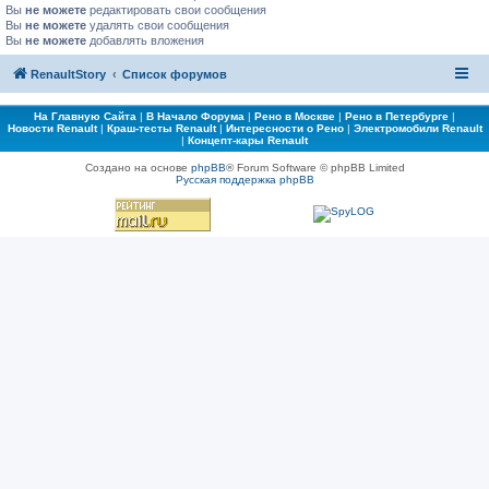
Вы
не можете
редактировать свои сообщения
Вы
не можете
удалять свои сообщения
Вы
не можете
добавлять вложения
RenaultStory
Список форумов
На Главную Сайта
|
В Начало Форума
|
Рено в Москве
|
Рено в Петербурге
|
Новости Renault
|
Краш-тесты Renault
|
Интересности о Рено
|
Электромобили Renault
|
Концепт-кары Renault
Создано на основе
phpBB
® Forum Software © phpBB Limited
Русская поддержка phpBB