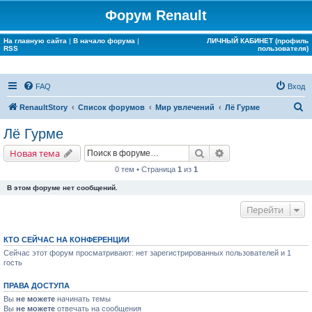
Форум Renault
На главную сайта
|
В начало форума
|
ЛИЧНЫЙ КАБИНЕТ (профиль
RSS
пользователя)
FAQ
Вход
П
RenaultStory
Список форумов
Мир увлечений
Лё Гурме
о
Лё Гурме
и
Поиск
Расширенный поис
Новая тема
с
0 тем • Страница
1
из
1
к
В этом форуме нет сообщений.
Перейти
КТО СЕЙЧАС НА КОНФЕРЕНЦИИ
Сейчас этот форум просматривают: нет зарегистрированных пользователей и 1
гость
ПРАВА ДОСТУПА
Вы
не можете
начинать темы
Вы
не можете
отвечать на сообщения